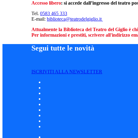
Accesso libero
: si accede dall’ingresso del teatro p
Tel.
0583 465 333
E-mail:
biblioteca@teatrodelgiglio.it
Attualmente la Biblioteca del Teatro del Giglio è ch
Per informazioni e prestiti, scrivere all'indirizzo 
Segui tutte le novità
ISCRIVITI ALLA NEWSLETTER