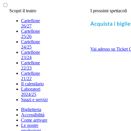
Scopri il teatro
I prossimi spettacoli
Cartellone
26/27
Cartellone
25/26
Cartellone
24/25
Vai adesso su Ticket 
Cartellone
23/24
Cartellone
22/23
Cartellone
21/22
Il calendario
Laboratori
2024/25
Spazi e servizi
Biglietteria
Accessibilità
Come arrivare
Le nostre
produzioni