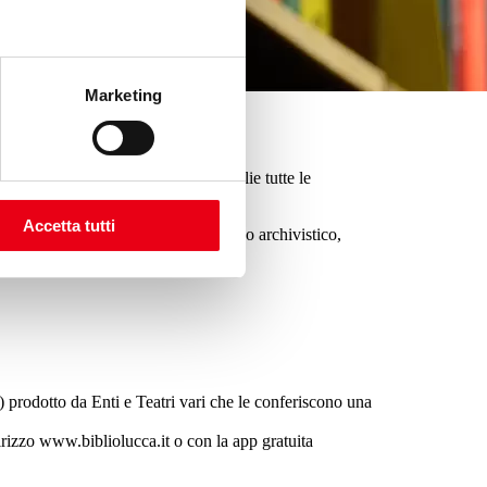
Marketing
di riviste, una videoteca che raccoglie tutte le
 ed una nutrita raccolta di 300 CD.
Accetta tutti
on una parte di documentazione di tipo archivistico,
) prodotto da Enti e Teatri vari che le conferiscono una
ndirizzo www.bibliolucca.it o con la app gratuita