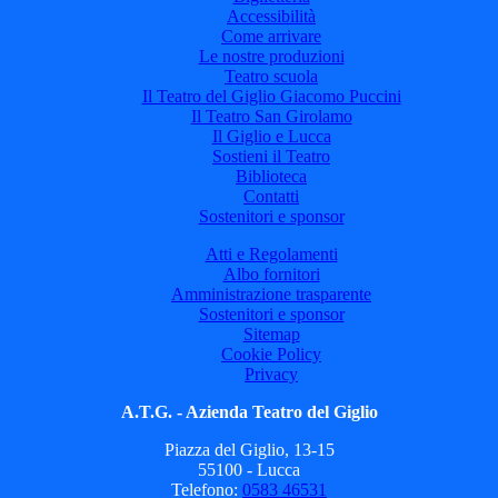
Accessibilità
Come arrivare
Le nostre produzioni
Teatro scuola
Il Teatro del Giglio Giacomo Puccini
Il Teatro San Girolamo
Il Giglio e Lucca
Sostieni il Teatro
Biblioteca
Contatti
Sostenitori e sponsor
Atti e Regolamenti
Albo fornitori
Amministrazione trasparente
Sostenitori e sponsor
Sitemap
Cookie Policy
Privacy
A.T.G. - Azienda Teatro del Giglio
Piazza del Giglio, 13-15
55100 - Lucca
Telefono:
0583 46531