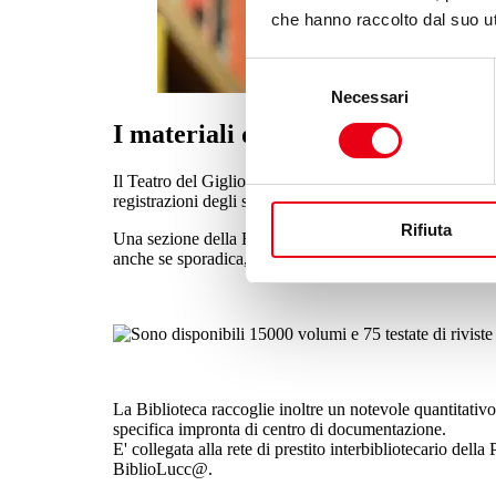
che hanno raccolto dal suo uti
Selezione
Necessari
del
consenso
I materiali della biblioteca
Il Teatro del Giglio ospita, al suo interno, una Bibliote
registrazioni degli spettacoli dal 1985 ad oggi ed alcun
Rifiuta
Una sezione della Biblioteca è dedicata all'attività tea
anche se sporadica, risalente all'800.
La Biblioteca raccoglie inoltre un notevole quantitativo
specifica impronta di centro di documentazione.
E' collegata alla rete di prestito interbibliotecario del
BiblioLucc@.