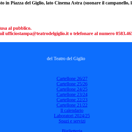
osto in Piazza del Giglio, lato Cinema Astra (suonare il campanello, 
iusa al pubblico.
email ufficiostampa@teatrodelgiglio.it o telefonare al numero 0583.4
del Teatro del Giglio
Cartellone 26/27
Cartellone 25/26
Cartellone 24/25
Cartellone 23/24
Cartellone 22/23
Cartellone 21/22
Il calendario
Laboratori 2024/25
Spazi e servizi
Biglietteria