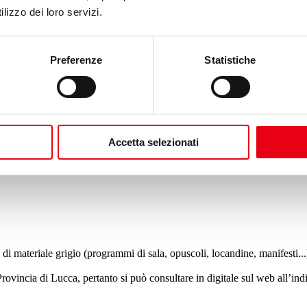
lizzo dei loro servizi.
Preferenze
Statistiche
ca che possiede un fondo librario di circa 15.000 volumi, circa 75 testate 
e collane di musica colta e di teatro acquistate, una discoteca di 100 LP
Accetta selezionati
trale locale e alla programmazione e produzione del Teatro del Giglio, c
 di materiale grigio (programmi di sala, opuscoli, locandine, manifesti...
la Provincia di Lucca, pertanto si può consultare in digitale sul web all’i