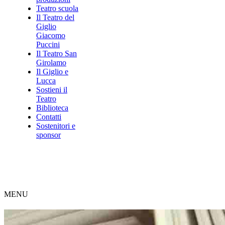
Teatro scuola
Il Teatro del
Giglio
Giacomo
Puccini
Il Teatro San
Girolamo
Il Giglio e
Lucca
Sostieni il
Teatro
Biblioteca
Contatti
Sostenitori e
sponsor
MENU