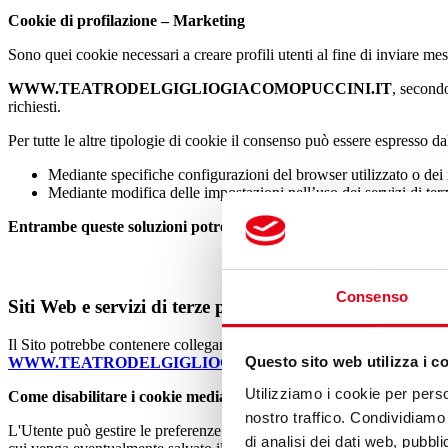
Cookie di profilazione – Marketing
Sono quei cookie necessari a creare profili utenti al fine di inviare mes
WWW.TEATRODELGIGLIOGIACOMOPUCCINI.IT
, secondo
richiesti.
Per tutte le altre tipologie di cookie il consenso può essere espresso d
Mediante specifiche configurazioni del browser utilizzato o dei 
Mediante modifica delle impostazioni nell’uso dei servizi di terz
Entrambe queste soluzioni potrebbero impedire all’utente di utilizz
Consenso
Siti Web e servizi di terze parti
Il Sito potrebbe contenere collegamenti ad altri siti Web che dispongo
Questo sito web utilizza i c
WWW.TEATRODELGIGLIOGIACOMOPUCCINI.IT
e che qu
Utilizziamo i cookie per perso
Come disabilitare i cookie mediante configurazione del browser.
nostro traffico. Condividiamo 
L'Utente può gestire le preferenze relative ai Cookie direttamente all'i
di analisi dei dati web, pubbl