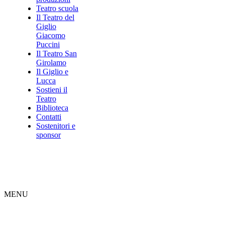
Teatro scuola
Il Teatro del
Giglio
Giacomo
Puccini
Il Teatro San
Girolamo
Il Giglio e
Lucca
Sostieni il
Teatro
Biblioteca
Contatti
Sostenitori e
sponsor
MENU