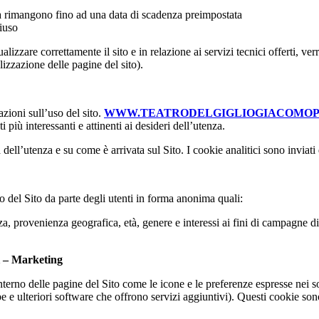
ma rimangono fino ad una data di scadenza preimpostata
hiuso
lizzare correttamente il sito e in relazione ai servizi tecnici offerti, ve
izzazione delle pagine del sito).
zioni sull’uso del sito.
WWW.TEATRODELGIGLIOGIACOMOPU
 più interessanti e attinenti ai desideri dell’utenza.
dell’utenza e su come è arrivata sul Sito. I cookie analitici sono inviati 
so del Sito da parte degli utenti in forma anonima quali:
za, provenienza geografica, età, genere e interessi ai fini di campagne di
ti – Marketing
interno delle pagine del Sito come le icone e le preferenze espresse nei s
 e ulteriori software che offrono servizi aggiuntivi). Questi cookie sono 