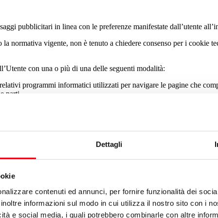
saggi pubblicitari in linea con le preferenze manifestate dall’utente all’i
 la normativa vigente, non è tenuto a chiedere consenso per i cookie tecni
all’Utente con una o più di una delle seguenti modalità:
relativi programmi informatici utilizzati per navigare le pagine che com
e parti
are o visualizzare parti del Sito.
Dettagli
no di una propria informativa sulla privacy che può essere diverse da qu
ookie
indi non risponde di questi siti.
nalizzare contenuti ed annunci, per fornire funzionalità dei socia
inoltre informazioni sul modo in cui utilizza il nostro sito con i 
nterno del proprio browser. Tramite le preferenze del browser è inoltre po
icità e social media, i quali potrebbero combinarle con altre inform