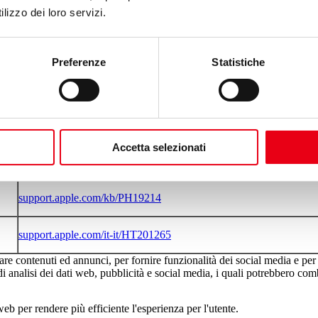
e da parte di questo sito. L'Utente può trovare informazioni su come ges
lizzo dei loro servizi.
support.mozilla.org/it/kb/Gestione%20dei%20cookie
Preferenze
Statistiche
support.google.com/chrome/answer/95647
windows.microsoft.com/it-it/windows-vista/block-or-allow-cookie
Accetta selezionati
support.apple.com/kb/PH17191
support.apple.com/kb/PH19214
support.apple.com/it-it/HT201265
are contenuti ed annunci, per fornire funzionalità dei social media e per 
 di analisi dei dati web, pubblicità e social media, i quali potrebbero c
 web per rendere più efficiente l'esperienza per l'utente.