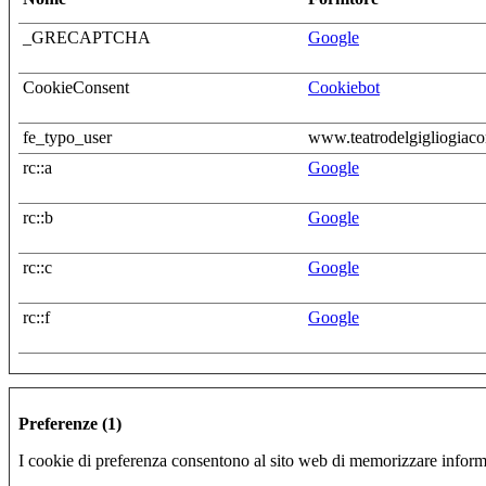
_GRECAPTCHA
Google
CookieConsent
Cookiebot
fe_typo_user
www.teatrodelgigliogiaco
rc::a
Google
rc::b
Google
rc::c
Google
rc::f
Google
Preferenze (1)
I cookie di preferenza consentono al sito web di memorizzare informazi