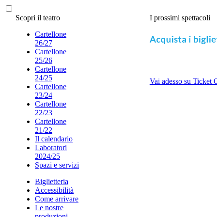
Scopri il teatro
I prossimi spettacoli
Cartellone
26/27
Cartellone
25/26
Cartellone
24/25
Vai adesso su Ticket 
Cartellone
23/24
Cartellone
22/23
Cartellone
21/22
Il calendario
Laboratori
2024/25
Spazi e servizi
Biglietteria
Accessibilità
Come arrivare
Le nostre
produzioni