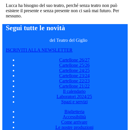
Lucca ha bisogno del suo teatro, perché senza teatro non può
esistere il presente e senza presente non ci sarà mai futuro. Per
nessuno.
Segui tutte le novità
del Teatro del Giglio
ISCRIVITI ALLA NEWSLETTER
Cartellone 26/27
Cartellone 25/26
Cartellone 24/25
Cartellone 23/24
Cartellone 22/23
Cartellone 21/22
Il calendario
Laboratori 2024/25
Spazi e servizi
Biglietteria
Accessibilità
Come arrivare
Le nostre produzioni