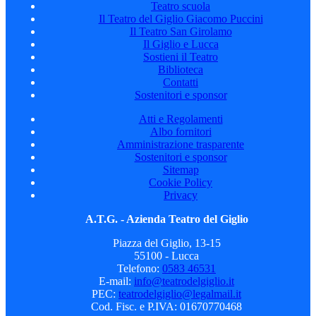
Teatro scuola
Il Teatro del Giglio Giacomo Puccini
Il Teatro San Girolamo
Il Giglio e Lucca
Sostieni il Teatro
Biblioteca
Contatti
Sostenitori e sponsor
Atti e Regolamenti
Albo fornitori
Amministrazione trasparente
Sostenitori e sponsor
Sitemap
Cookie Policy
Privacy
A.T.G. - Azienda Teatro del Giglio
Piazza del Giglio, 13-15
55100 - Lucca
Telefono:
0583 46531
E-mail:
info@teatrodelgiglio.it
PEC:
teatrodelgiglio@legalmail.it
Cod. Fisc. e P.IVA: 01670770468