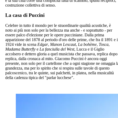
e la sua città corre una complicità fatta di scambio, spunti reciproci,
costruzione collettiva di senso.
La casa di Puccini
Celebre in tutto il mondo per le straordinarie qualità acustiche, è
noto ai più non solo per la bellezza ma anche - e soprattutto - per
essere palco d'elezione per le opere pucciniane. Dalla prima
apparizione del 1878 al periodo d'oro delle prime, che fra il 1891 e i
1924 vide in scena
Edgar
,
Manon Lescaut
,
La bohème
,
Tosca
,
Madama Butterfly
e
La fanciulla del West
, Lucca e il Giglio
accolsero e dettero gloria a quel musicista che passava, replica dopo
replica, dalla cronaca al mito. Giacomo Puccini è ancora oggi
presente, non solo per il cartellone che a ogni stagione ne omaggia l
grandezza, ma per lo spirito che si respira sulle tavole di questo
palcoscenico, tra le quinte, sui palchetti, in platea, nella musicalità
della cadenza tipica del "parlar lucchese".