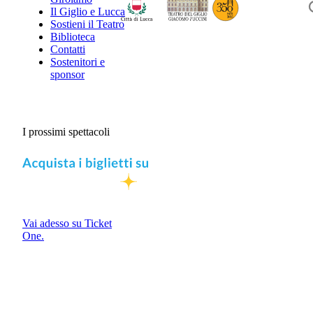
Il Giglio e Lucca
Sostieni il Teatro
Biblioteca
Contatti
Sostenitori e
sponsor
I prossimi spettacoli
Vai adesso su Ticket
One.