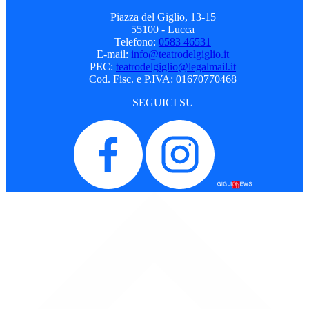
Piazza del Giglio, 13-15
55100 - Lucca
Telefono:
0583 46531
E-mail:
info@teatrodelgiglio.it
PEC:
teatrodelgiglio@legalmail.it
Cod. Fisc. e P.IVA: 01670770468
SEGUICI SU