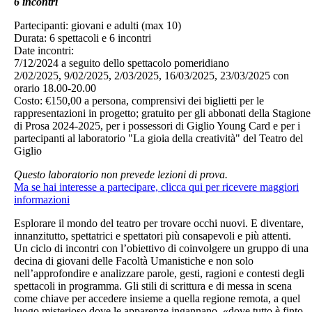
6 incontri
Partecipanti: giovani e adulti (max 10)
Durata: 6 spettacoli e 6 incontri
Date incontri:
7/12/2024 a seguito dello spettacolo pomeridiano
2/02/2025, 9/02/2025, 2/03/2025, 16/03/2025, 23/03/2025 con
orario 18.00-20.00
Costo: €150,00 a persona, comprensivi dei biglietti per le
rappresentazioni in progetto; gratuito per gli abbonati della Stagione
di Prosa 2024-2025, per i possessori di Giglio Young Card e per i
partecipanti al laboratorio "La gioia della creatività" del Teatro del
Giglio
Questo laboratorio non prevede lezioni di prova.
Ma se hai interesse a partecipare, clicca qui per ricevere maggiori
informazioni
Esplorare il mondo del teatro per trovare occhi nuovi. E diventare,
innanzitutto, spettatrici e spettatori più consapevoli e più attenti.
Un ciclo di incontri con l’obiettivo di coinvolgere un gruppo di una
decina di giovani delle Facoltà Umanistiche e non solo
nell’approfondire e analizzare parole, gesti, ragioni e contesti degli
spettacoli in programma. Gli stili di scrittura e di messa in scena
come chiave per accedere insieme a quella regione remota, a quel
luogo misterioso dove le apparenze ingannano, «dove tutto è finto,