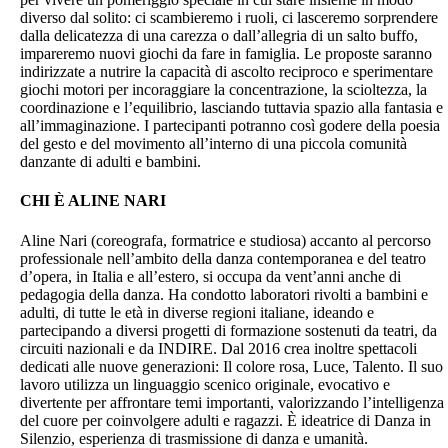
diverso dal solito: ci scambieremo i ruoli, ci lasceremo sorprendere
dalla delicatezza di una carezza o dall’allegria di un salto buffo,
impareremo nuovi giochi da fare in famiglia. Le proposte saranno
indirizzate a nutrire la capacità di ascolto reciproco e sperimentare
giochi motori per incoraggiare la concentrazione, la scioltezza, la
coordinazione e l’equilibrio, lasciando tuttavia spazio alla fantasia e
all’immaginazione. I partecipanti potranno così godere della poesia
del gesto e del movimento all’interno di una piccola comunità
danzante di adulti e bambini.
CHI È ALINE NARI
Aline Nari (coreografa, formatrice e studiosa) accanto al percorso
professionale nell’ambito della danza contemporanea e del teatro
d’opera, in Italia e all’estero, si occupa da vent’anni anche di
pedagogia della danza. Ha condotto laboratori rivolti a bambini e
adulti, di tutte le età in diverse regioni italiane, ideando e
partecipando a diversi progetti di formazione sostenuti da teatri, da
circuiti nazionali e da INDIRE. Dal 2016 crea inoltre spettacoli
dedicati alle nuove generazioni: Il colore rosa, Luce, Talento. Il suo
lavoro utilizza un linguaggio scenico originale, evocativo e
divertente per affrontare temi importanti, valorizzando l’intelligenza
del cuore per coinvolgere adulti e ragazzi. È ideatrice di Danza in
Silenzio, esperienza di trasmissione di danza e umanità.