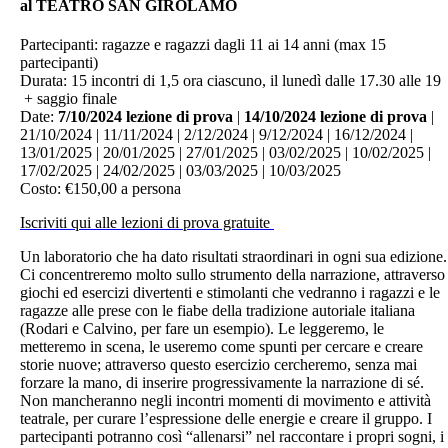
al TEATRO SAN GIROLAMO
Partecipanti: ragazze e ragazzi dagli 11 ai 14 anni (max 15
partecipanti)
Durata: 15 incontri di 1,5 ora ciascuno, il lunedì dalle 17.30 alle 19
+ saggio finale
Date:
7/10/2024 lezione di prova
|
14/10/2024 lezione di prova
|
21/10/2024 | 11/11/2024 | 2/12/2024 | 9/12/2024 | 16/12/2024 |
13/01/2025 | 20/01/2025 | 27/01/2025 | 03/02/2025 | 10/02/2025 |
17/02/2025 | 24/02/2025 | 03/03/2025 | 10/03/2025
Costo: €150,00 a persona
Iscriviti qui alle lezioni di prova gratuite
Un laboratorio che ha dato risultati straordinari in ogni sua edizione.
Ci concentreremo molto sullo strumento della narrazione, attraverso
giochi ed esercizi divertenti e stimolanti che vedranno i ragazzi e le
ragazze alle prese con le fiabe della tradizione autoriale italiana
(Rodari e Calvino, per fare un esempio). Le leggeremo, le
metteremo in scena, le useremo come spunti per cercare e creare
storie nuove; attraverso questo esercizio cercheremo, senza mai
forzare la mano, di inserire progressivamente la narrazione di sé.
Non mancheranno negli incontri momenti di movimento e attività
teatrale, per curare l’espressione delle energie e creare il gruppo. I
partecipanti potranno così “allenarsi” nel raccontare i propri sogni, i