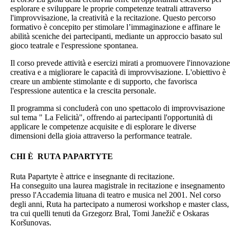
esplorare e sviluppare le proprie competenze teatrali attraverso
l'improvvisazione, la creatività e la recitazione. Questo percorso
formativo è concepito per stimolare l’immaginazione e affinare le
abilità sceniche dei partecipanti, mediante un approccio basato sul
gioco teatrale e l'espressione spontanea.
Il corso prevede attività e esercizi mirati a promuovere l'innovazione
creativa e a migliorare le capacità di improvvisazione. L'obiettivo è
creare un ambiente stimolante e di supporto, che favorisca
l'espressione autentica e la crescita personale.
Il programma si concluderà con uno spettacolo di improvvisazione
sul tema " La Felicità", offrendo ai partecipanti l'opportunità di
applicare le competenze acquisite e di esplorare le diverse
dimensioni della gioia attraverso la performance teatrale.
CHI È RUTA PAPARTYTE
Ruta Papartyte è attrice e insegnante di recitazione.
Ha conseguito una laurea magistrale in recitazione e insegnamento
presso l'Accademia lituana di teatro e musica nel 2001. Nel corso
degli anni, Ruta ha partecipato a numerosi workshop e master class,
tra cui quelli tenuti da Grzegorz Bral, Tomi Janežič e Oskaras
Koršunovas.