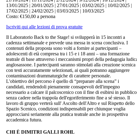
13/01/2025 | 20/01/2025 | 27/01/2025 | 03/02/2025 | 10/02/2025 |
17/02/2025 | 24/02/2025 | 03/03/2025 | 10/03/2025
Costo: €150,00 a persona
Iscriviti qui alle lezioni di prova gratuite
Il Laboratorio Back to the Stage! si svilupperà in 15 incontri a
cadenza settimanale e prevede una messa in scena conclusiva. I
contenuti della proposta sono volti a fornire ai partecipanti –
adolescenti di età compresa tra i 15 e i 18 anni – una formazione
teatrale di base attraverso i meccanismi propri della pedagogia ludic
anglosassone. I partecipanti saranno stimolati alla creazione scenica
con testi accuratamente selezionati, ai quali potranno aggiungere
contaminazioni drammaturgiche di carattere personale.
L'obiettivo del percorso è quello di “preparare alla scena” i
candidati, rendendoli pienamente consapevoli dell'impegno
necessario a calcare il palcoscenico con il fine di esibirsi in pubblico
senza cadere nella trappola dell'egoriferimento fine a sé stesso. Il
lavoro di gruppo verterà sull' Ascolto dell'Altro e sul Rispetto dello
Spazio Scenico, condizioni indispensabili per chiunque voglia
approcciarsi seriamente alla pratica teatrale anche in prospettiva
accademica futura.
CHI È DIMITRI GALLI ROHL