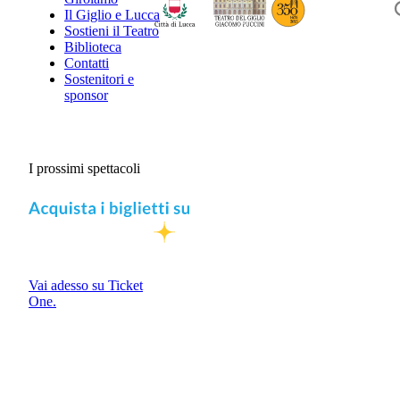
Il Giglio e Lucca
Sostieni il Teatro
Biblioteca
Contatti
Sostenitori e
sponsor
I prossimi spettacoli
Vai adesso su Ticket
One.