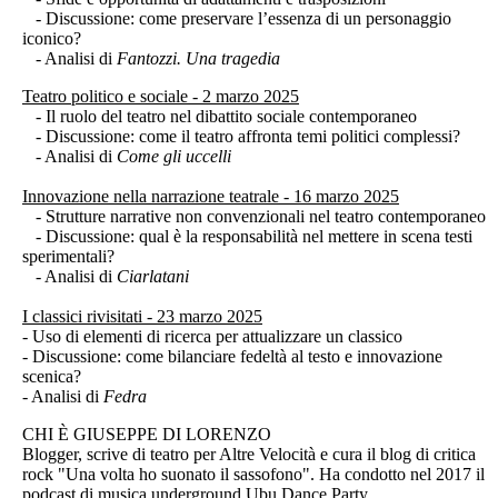
- Discussione: come preservare l’essenza di un personaggio
iconico?
- Analisi di
Fantozzi. Una tragedia
Teatro politico e sociale - 2 marzo 2025
- Il ruolo del teatro nel dibattito sociale contemporaneo
- Discussione: come il teatro affronta temi politici complessi?
- Analisi di
Come gli uccelli
Innovazione nella narrazione teatrale - 16 marzo 2025
- Strutture narrative non convenzionali nel teatro contemporaneo
- Discussione: qual è la responsabilità nel mettere in scena testi
sperimentali?
- Analisi di
Ciarlatani
I classici rivisitati - 23 marzo 2025
- Uso di elementi di ricerca per attualizzare un classico
- Discussione: come bilanciare fedeltà al testo e innovazione
scenica?
- Analisi di
Fedra
CHI È GIUSEPPE DI LORENZO
Blogger, scrive di teatro per Altre Velocità e cura il blog di critica
rock "Una volta ho suonato il sassofono". Ha condotto nel 2017 il
podcast di musica underground Ubu Dance Party.