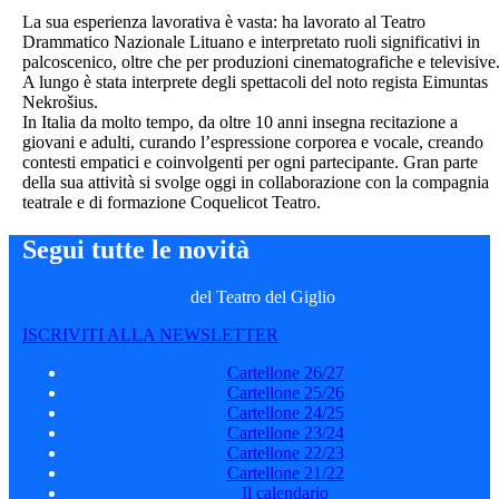
La sua esperienza lavorativa è vasta: ha lavorato al Teatro
Drammatico Nazionale Lituano e interpretato ruoli significativi in
palcoscenico, oltre che per produzioni cinematografiche e televisive
A lungo è stata interprete degli spettacoli del noto regista Eimuntas
Nekrošius.
In Italia da molto tempo, da oltre 10 anni insegna recitazione a
giovani e adulti, curando l’espressione corporea e vocale, creando
contesti empatici e coinvolgenti per ogni partecipante. Gran parte
della sua attività si svolge oggi in collaborazione con la compagnia
teatrale e di formazione Coquelicot Teatro.
Segui tutte le novità
del Teatro del Giglio
ISCRIVITI ALLA NEWSLETTER
Cartellone 26/27
Cartellone 25/26
Cartellone 24/25
Cartellone 23/24
Cartellone 22/23
Cartellone 21/22
Il calendario