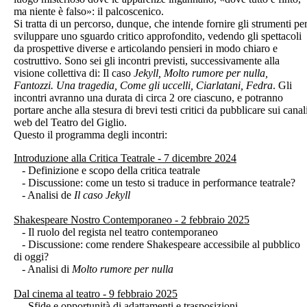
ma niente è falso»: il palcoscenico.
Si tratta di un percorso, dunque, che intende fornire gli strumenti pe
sviluppare uno sguardo critico approfondito, vedendo gli spettacoli
da prospettive diverse e articolando pensieri in modo chiaro e
costruttivo. Sono sei gli incontri previsti, successivamente alla
visione collettiva di: Il caso
Jekyll, Molto rumore per nulla,
Fantozzi. Una tragedia, Come gli uccelli, Ciarlatani, Fedra
. Gli
incontri avranno una durata di circa 2 ore ciascuno, e potranno
portare anche alla stesura di brevi testi critici da pubblicare sui canal
web del Teatro del Giglio.
Questo il programma degli incontri:
Introduzione alla Critica Teatrale - 7 dicembre 2024
- Definizione e scopo della critica teatrale
- Discussione: come un testo si traduce in performance teatrale?
- Analisi de
Il caso Jekyll
Shakespeare Nostro Contemporaneo - 2 febbraio 2025
- Il ruolo del regista nel teatro contemporaneo
- Discussione: come rendere Shakespeare accessibile al pubblico
di oggi?
- Analisi di
Molto rumore per nulla
Dal cinema al teatro - 9 febbraio 2025
- Sfide e opportunità di adattamenti e trasposizioni