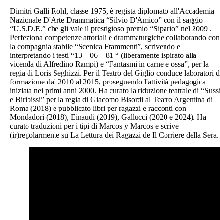
Dimitri Galli Rohl, classe 1975, è regista diplomato all'Accademia
Nazionale D'Arte Drammatica “Silvio D'Amico” con il saggio
“U.S.D.E.” che gli vale il prestigioso premio “Sipario” nel 2009 .
Perfeziona competenze attoriali e drammaturgiche collaborando con
la compagnia stabile “Scenica Frammenti”, scrivendo e
interpretando i testi “13 – 06 – 81 “ (liberamente ispirato alla
vicenda di Alfredino Rampi) e “Fantasmi in carne e ossa”, per la
regia di Loris Seghizzi. Per il Teatro del Giglio conduce laboratori d
formazione dal 2010 al 2015, proseguendo l'attività pedagogica
iniziata nei primi anni 2000. Ha curato la riduzione teatrale di “Suss
e Biribissi” per la regia di Giacomo Bisordi al Teatro Argentina di
Roma (2018) e pubblicato libri per ragazzi e racconti con
Mondadori (2018), Einaudi (2019), Gallucci (2020 e 2024). Ha
curato traduzioni per i tipi di Marcos y Marcos e scrive
(ir)regolarmente su La Lettura dei Ragazzi de Il Corriere della Sera.