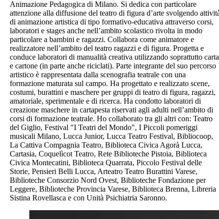
Animazione Pedagogica di Milano. Si dedica con particolare
attenzione alla diffusione del teatro di figura d’arte svolgendo attivit
di animazione artistica di tipo formativo-educativa attraverso corsi,
laboratori e stages anche nell’ambito scolastico rivolta in modo
particolare a bambini e ragazzi. Collabora come animatore e
realizzatore nell’ambito del teatro ragazzi e di figura. Progetta e
conduce laboratori di manualità creativa utilizzando soprattutto carta
e cartone (in parte anche riciclati). Parte integrante del suo percorso
artistico è rappresentata dalla scenografia teatrale con una
formazione maturata sul campo. Ha progettato e realizzato scene,
costumi, burattini e maschere per gruppi di teatro di figura, ragazzi,
amatoriale, sperimentale e di ricerca. Ha condotto laboratori di
creazione maschere in cartapesta riservati agli adulti nell’ambito di
corsi di formazione teatrale. Ho collaborato tra gli altri con: Teatro
del Giglio, Festival "I Teatri del Mondo", I Piccoli pomeriggi
musicali Milano, Lucca Junior, Lucca Teatro Festival, Bibliocoop,
La Cattiva Compagnia Teatro, Biblioteca Civica Agorà Lucca,
Cartasia, Coquelìcot Teatro, Rete Biblioteche Pistoia, Biblioteca
Civica Montecatini, Biblioteca Quarrata, Piccolo Festival delle
Storie, Pensieri Belli Lucca, Arteatro Teatro Burattini Varese,
Biblioteche Consorzio Nord Ovest, Biblioteche Fondazione per
Leggere, Biblioteche Provincia Varese, Biblioteca Brenna, Libreria
Sistina Rovellasca e con Unità Psichiatria Saronno.