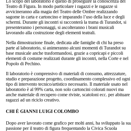
Lo scopo del laboratorio è quello di proseguire la conoscenza del
Teatro di Figura. In modo particolare i ragazzi e le ragazze si
avvicineranno alla magia del Teatro delle Ombre realizzando
sagome in carta e cartoncino e imparando l’uso della luce e degli
schermi. Durante gli incontri si racconterà la trama di Turandot, si
presenteranno i personaggi, si ascolteranno i brani musicali
lavorando alla costruzione degli elementi teatrali.
Nella dimostrazione finale, dedicata alle famiglie di chi ha preso
parte al laboratorio, si animeranno alcuni momenti di Turandot su
base musicale anche trasformandosi, grazie a copricapi e piccoli
elementi di costume realizzati durante gli incontri, nella Corte e nel
Popolo di Pechino.
Il laboratorio è comprensivo di materiali di consumo, attrezzature,
studio e preparazione progetto, coordinamento complessivo ed ogni
tipo di intervento tecnico/artistico necessario. Il materiale usato nel
laboratorio è al 99% carta, non solo cartoncini colorati nuovi ma
anche materiale di recupero come riviste, scatoloni ecc. per abituare 
ragazzi ad un riciclo creativo.
CHI È GIANNI LUIGI COLOMBO
Dopo aver lavorato come grafico per molti anni, ha sviluppato la su
passione per il teatro di figura frequentando la Civica Scuola