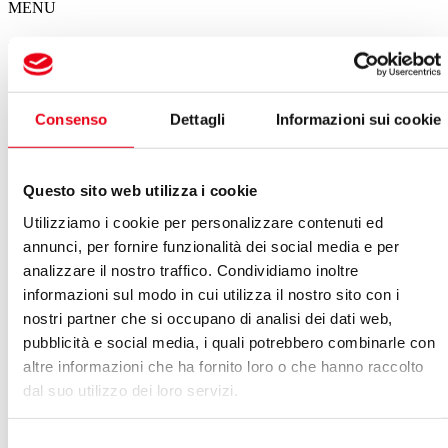
MENU
Il calendario degli spettacoli del Giglio
Spettacoli in questa settimana
Consenso
Dettagli
Informazioni sui cookie
Non ci sono eventi in programma per questa settimana
VEDI ARCHIVIO SPETTACOLI
Questo sito web utilizza i cookie
Agosto 2026
Utilizziamo i cookie per personalizzare contenuti ed
annunci, per fornire funzionalità dei social media e per
Vedi:
analizzare il nostro traffico. Condividiamo inoltre
Calendario
Lista
informazioni sul modo in cui utilizza il nostro sito con i
LUN
MAR
MER
GIO
VEN
SAB
DOM
nostri partner che si occupano di analisi dei dati web,
27
28
29
30
31
01
02
pubblicità e social media, i quali potrebbero combinarle con
03
04
05
06
07
08
09
altre informazioni che ha fornito loro o che hanno raccolto
10
11
12
13
14
15
16
dal suo utilizzo dei loro servizi.
17
18
19
20
21
22
23
24
25
26
27
28
29
30
31
01
02
03
04
05
06
Selezione