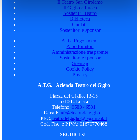
Il Teatro San Girolamo
Il Giglio e Lucca
Sostieni il Teatro
Biblioteca
Contatti
Sostenitori e sponsor
Atti e Regolamenti
Albo fornitori
Amministrazione trasparente
Sostenitori e sponsor
Sitemap
Cookie Policy
Privacy
A.T.G. - Azienda Teatro del Giglio
Piazza del Giglio, 13-15
55100 - Lucca
Telefono:
0583 46531
E-mail:
info@teatrodelgiglio.it
PEC:
teatrodelgiglio@legalmail.it
Cod. Fisc. e P.IVA: 01670770468
SEGUICI SU