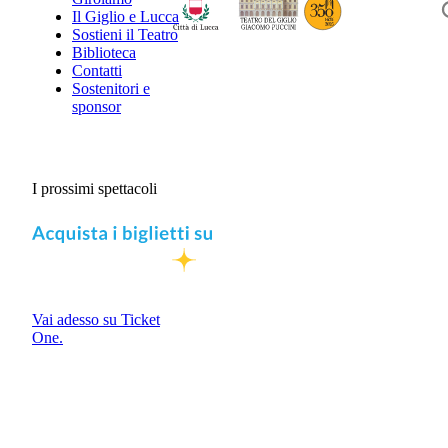
Il Giglio e Lucca
Sostieni il Teatro
Biblioteca
Contatti
Sostenitori e
sponsor
I prossimi spettacoli
Vai adesso su Ticket
One.