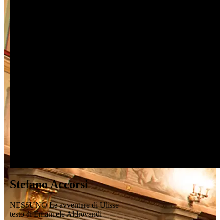
Stefano Accorsi
NESSUNO Le avventure di Ulisse
testo di Emanuele Aldrovandi