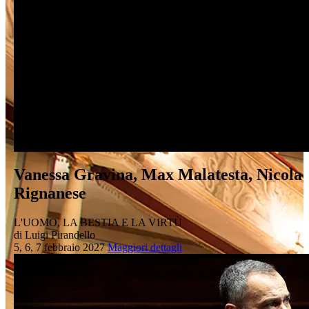
Vanessa Gravina, Max Malatesta, Nicola
Rignanese
L'UOMO, LA BESTIA E LA VIRTÙ
di Luigi Pirandello
5, 6, 7 febbraio 2027
Maggiori dettagli