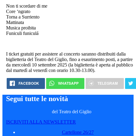
Non ti scordare di me
Core ‘ngrato
Torna a Surriento
Mattinata
Musica proibita
Funiculi funiculá
I ticket gratuiti per assistere al concerto saranno distribuiti dalla
biglietteria del Teatro del Giglio, fino a esaurimento posti, a partire
da mercoledì 10 settembre 2025 (la biglietteria è aperta al pubblico
dal martedì al venerdì con orario 10.30-13.00).
FACEBOOK
WHATSAPP
TELEGRAM
Segui tutte le novità
del Teatro del Giglio
ISCRIVITI ALLA NEWSLETTER
Cartellone 26/27