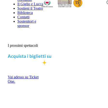
Il Giglio e Lucca
Sostieni il Teatro
Biblioteca
Contatti
Sostenitori e
sponsor
I prossimi spettacoli
Vai adesso su Ticket
One.