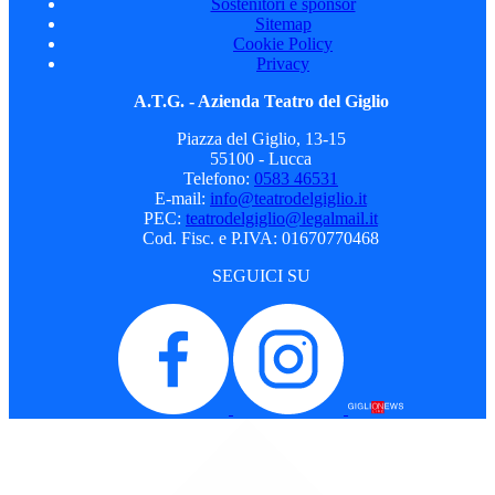
Sostenitori e sponsor
Sitemap
Cookie Policy
Privacy
A.T.G. - Azienda Teatro del Giglio
Piazza del Giglio, 13-15
55100 - Lucca
Telefono:
0583 46531
E-mail:
info@teatrodelgiglio.it
PEC:
teatrodelgiglio@legalmail.it
Cod. Fisc. e P.IVA: 01670770468
SEGUICI SU