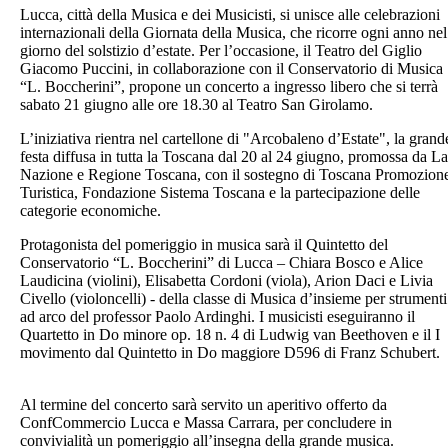
Lucca, città della Musica e dei Musicisti, si unisce alle celebrazioni
internazionali della Giornata della Musica, che ricorre ogni anno nel
giorno del solstizio d’estate. Per l’occasione, il Teatro del Giglio
Giacomo Puccini, in collaborazione con il Conservatorio di Musica
“L. Boccherini”, propone un concerto a ingresso libero che si terrà
sabato 21 giugno alle ore 18.30 al Teatro San Girolamo.
L’iniziativa rientra nel cartellone di "Arcobaleno d’Estate", la grand
festa diffusa in tutta la Toscana dal 20 al 24 giugno, promossa da La
Nazione e Regione Toscana, con il sostegno di Toscana Promozion
Turistica, Fondazione Sistema Toscana e la partecipazione delle
categorie economiche.
Protagonista del pomeriggio in musica sarà il Quintetto del
Conservatorio “L. Boccherini” di Lucca – Chiara Bosco e Alice
Laudicina (violini), Elisabetta Cordoni (viola), Arion Daci e Livia
Civello (violoncelli) - della classe di Musica d’insieme per strumenti
ad arco del professor Paolo Ardinghi. I musicisti eseguiranno il
Quartetto in Do minore op. 18 n. 4 di Ludwig van Beethoven e il I
movimento dal Quintetto in Do maggiore D596 di Franz Schubert.
Al termine del concerto sarà servito un aperitivo offerto da
ConfCommercio Lucca e Massa Carrara, per concludere in
convivialità un pomeriggio all’insegna della grande musica.