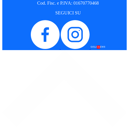
Cod. Fisc. e P.IVA: 01670770468
SEGUICI SU