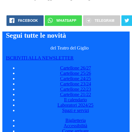
FACEBOOK
WHATSAPP
TELEGRAM
Segui tutte le novità
del Teatro del Giglio
ISCRIVITI ALLA NEWSLETTER
Cartellone 26/27
Cartellone 25/26
Cartellone 24/25
Cartellone 23/24
Cartellone 22/23
Cartellone 21/22
Il calendario
Laboratori 2024/25
Spazi e servizi
Biglietteria
Accessibilità
Come arrivare