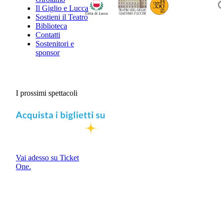
Il Giglio e Lucca
Sostieni il Teatro
Biblioteca
Contatti
Sostenitori e
sponsor
I prossimi spettacoli
Vai adesso su Ticket
One.