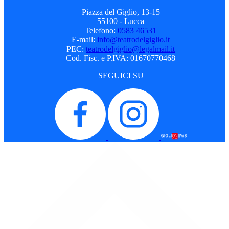
Piazza del Giglio, 13-15
55100 - Lucca
Telefono:
0583 46531
E-mail:
info@teatrodelgiglio.it
PEC:
teatrodelgiglio@legalmail.it
Cod. Fisc. e P.IVA: 01670770468
SEGUICI SU