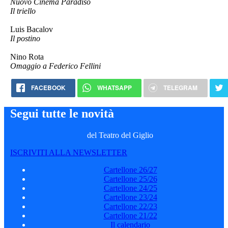
Nuovo Cinema Paradiso
Il triello
Luis Bacalov
Il postino
Nino Rota
Omaggio a Federico Fellini
FACEBOOK
WHATSAPP
TELEGRAM
Segui tutte le novità
del Teatro del Giglio
ISCRIVITI ALLA NEWSLETTER
Cartellone 26/27
Cartellone 25/26
Cartellone 24/25
Cartellone 23/24
Cartellone 22/23
Cartellone 21/22
Il calendario