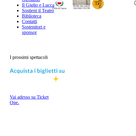
Il Giglio e Lucca
Sostieni il Teatro
Biblioteca
Contatti
Sostenitori e
sponsor
I prossimi spettacoli
Vai adesso su Ticket
One.