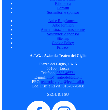
Biblioteca
Contatti
Sostenitori e sponsor
Atti e Regolamenti
Albo fornitori
Amministrazione trasparente
Sostenitori e sponsor
Sitemap
Cookie Policy
Privacy
A.T.G. - Azienda Teatro del Giglio
Piazza del Giglio, 13-15
55100 - Lucca
Telefono:
0583 46531
E-mail:
info@teatrodelgiglio.it
PEC:
teatrodelgiglio@legalmail.it
Cod. Fisc. e P.IVA: 01670770468
SEGUICI SU