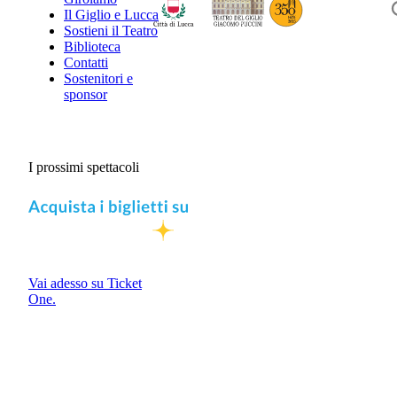
Il Giglio e Lucca
Sostieni il Teatro
Biblioteca
Contatti
Sostenitori e
sponsor
I prossimi spettacoli
Vai adesso su Ticket
One.