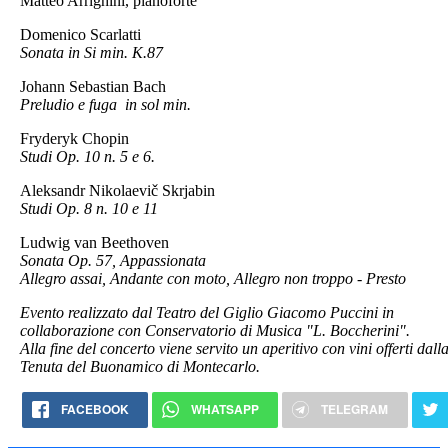
Matteo Arrighini, pianoforte
Domenico Scarlatti
Sonata in Si min. K.87
Johann Sebastian Bach
Preludio e fuga in sol min.
Fryderyk Chopin
Studi Op. 10 n. 5 e 6.
Aleksandr Nikolaevič Skrjabin
Studi Op. 8 n. 10 e 11
Ludwig van Beethoven
Sonata Op. 57, Appassionata
Allegro assai, Andante con moto, Allegro non troppo - Presto
Evento realizzato dal Teatro del Giglio Giacomo Puccini in
collaborazione con Conservatorio di Musica "L. Boccherini".
Alla fine del concerto viene servito un aperitivo con vini offerti dall
Tenuta del Buonamico di Montecarlo.
FACEBOOK
WHATSAPP
TELEGRAM