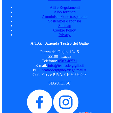
Atti e Regolamenti
Albo fornitori
Amministrazione trasparente
Sostenitori e sponsor
Sitemap
Cookie Policy
Privacy
A.T.G. - Azienda Teatro del Giglio
Piazza del Giglio, 13-15
55100 - Lucca
Telefono:
0583 46531
E-mail:
info@teatrodelgiglio.it
PEC:
teatrodelgiglio@legalmail.it
Cod. Fisc. e P.IVA: 01670770468
SEGUICI SU