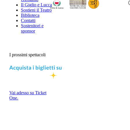
Il Giglio e Lucca
Sostieni il Teatro
Biblioteca
Contatti
Sostenitori e
sponsor
I prossimi spettacoli
Vai adesso su Ticket
One.