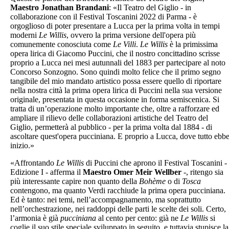
Maestro Jonathan Brandani
: «Il Teatro del Giglio - in
collaborazione con il Festival Toscanini 2022 di Parma - è
orgoglioso di poter presentare a Lucca per la prima volta in tempi
moderni
Le Willis
, ovvero la prima versione dell'opera più
comunemente conosciuta come
Le Villi
.
Le Willis
è la primissima
opera lirica di Giacomo Puccini, che il nostro concittadino scrisse
proprio a Lucca nei mesi autunnali del 1883 per partecipare al noto
Concorso Sonzogno. Sono quindi molto felice che il primo segno
tangibile del mio mandato artistico possa essere quello di riportare
nella nostra città la prima opera lirica di Puccini nella sua versione
originale, presentata in questa occasione in forma semiscenica. Si
tratta di un’operazione molto importante che, oltre a rafforzare ed
ampliare il rilievo delle collaborazioni artistiche del Teatro del
Giglio, permetterà al pubblico - per la prima volta dal 1884 - di
ascoltare quest'opera pucciniana. E proprio a Lucca, dove tutto ebb
inizio.»
«Affrontando
Le Willis
di Puccini che aprono il Festival Toscanini -
Edizione I - afferma il
Maestro Omer Meir Wellber
-, ritengo sia
più interessante capire non quanto della
Bohème
o di
Tosca
contengono, ma quanto Verdi racchiude la prima opera pucciniana.
Ed è tanto: nei temi, nell’accompagnamento, ma soprattutto
nell’orchestrazione, nei raddoppi delle parti le scelte dei soli. Certo,
l’armonia è già
pucciniana
al cento per cento: già ne
Le
Willis
si
coglie il suo stile speciale sviluppato in seguito, e tuttavia stupisce la