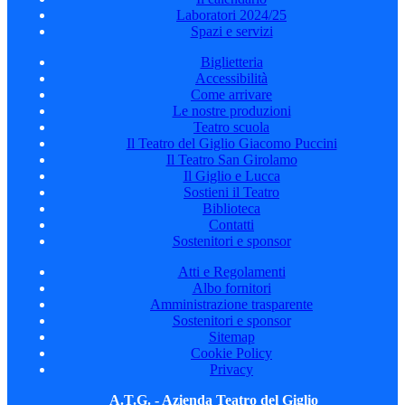
Laboratori 2024/25
Spazi e servizi
Biglietteria
Accessibilità
Come arrivare
Le nostre produzioni
Teatro scuola
Il Teatro del Giglio Giacomo Puccini
Il Teatro San Girolamo
Il Giglio e Lucca
Sostieni il Teatro
Biblioteca
Contatti
Sostenitori e sponsor
Atti e Regolamenti
Albo fornitori
Amministrazione trasparente
Sostenitori e sponsor
Sitemap
Cookie Policy
Privacy
A.T.G. - Azienda Teatro del Giglio