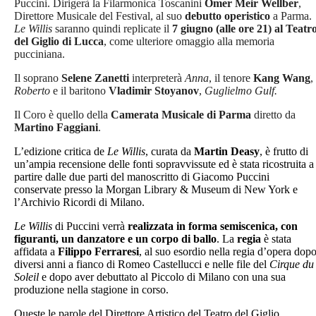
Puccini. Dirigerà la Filarmonica Toscanini
Omer Meir Wellber
,
Direttore Musicale del Festival, al suo
debutto operistico
a Parma.
Le Willis
saranno quindi replicate il
7 giugno (alle ore 21) al Teatr
del Giglio di Lucca
, come ulteriore omaggio alla memoria
pucciniana.
Il soprano
Selene Zanetti
interpreterà
Anna
, il tenore
Kang Wang
,
Roberto
e il baritono
Vladimir Stoyanov
,
Guglielmo Gulf.
Il Coro è quello della
Camerata Musicale di Parma
diretto da
Martino Faggiani
.
L’edizione critica de
Le Willis
, curata da
Martin Deasy
, è frutto di
un’ampia recensione delle fonti sopravvissute ed è stata ricostruita a
partire dalle due parti del manoscritto di Giacomo Puccini
conservate presso la Morgan Library & Museum di New York e
l’Archivio Ricordi di Milano.
Le Willis
di Puccini verrà
realizzata in forma semiscenica, con
figuranti, un danzatore e un corpo di ballo
. La
regia
è stata
affidata a
Filippo Ferraresi
, al suo esordio nella regia d’opera dop
diversi anni a fianco di Romeo Castellucci e nelle file del
Cirque du
Soleil
e dopo aver debuttato al Piccolo di Milano con una sua
produzione nella stagione in corso.
Queste le parole del Direttore Artistico del Teatro del Giglio,