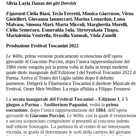
Silvia Layla
Danza dei giri Dervish
Figuranti
Clelia Biasi, Tecla Ferretti, Monica Giarrusso, Virna
Gioiellieri, Giovanna Iannoccari, Marina Lenardon, Luna
Malvaso, Simona Mari, Marta Miccoli, Margherita Morelli,
Clelia Semeraro, Esmeralda Sula, Shreeyukata Thapa,
Marialetizia Ventrella, Drusilla Yamoah, Viola Zanelli
Produzione Festival Toscanini 2022
Le Willis
, prima versione praticamente sconosciuta dell’opera
giovanile di Giacomo Puccini, dopo l’unica rappresentazione del
1884 viene eseguita per la prima volta in Italia in tempi moderni
quale titolo inaugurale dell’Edizione I del Festival Toscanini 2022 d
Parma. Arriva al Teatro del Giglio subito dopo il debutto
parmense. Dirigerà la Filarmonica Toscanini il direttore Musicale de
Festival, Omer Meir Wellber. La regia affidata a Filippo Ferraresi
La
serata inaugurale del Festival Toscanini – Edizione I
, il
5
giugno a Parma – Auditorium Paganini
, vedrà la
prima
esecuzione
, dopo l’unica rappresentazione del
1884
, dell’opera
giovanile di
Giacomo Puccini
,
Le Willis
, con la quale il ventiseienn
e ancora sconosciuto compositore si presentò al concorso indetto
dall’editore Sonzogno. La partitura fu al centro di un’interessante
vicenda, in grado di determinare le sorti della carriera del giovane