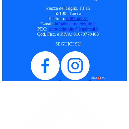
Piazza del Giglio, 13-15
55100 - Lucca
Telefono:
0583 46531
E-mail:
info@teatrodelgiglio.it
PEC:
teatrodelgiglio@legalmail.it
Cod. Fisc. e P.IVA: 01670770468
SEGUICI SU