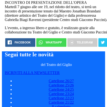
INCONTRO DI PRESENTAZIONE DELL'OPERA
Martedì 7 giugno alle ore 19, nel ridotto del teatro, si terrà un
incontro di presentazione tenuto dal Maestro Jonathan Brandani
(direttore artistico del Teatro del Giglio) e dalla professoressa
Gabriella Biagi Ravenni (presidente Centro studi Giacomo Puccini)
L'evento, a ingresso libero e gratuito, è realizzato grazie alla
collaborazione tra Teatro del Giglio e Centro studi Giacomo Puccini
FACEBOOK
WHATSAPP
TELEGRAM
Segui tutte le novità
del Teatro del Giglio
ISCRIVITI ALLA NEWSLETTER
Cartellone 26/27
Cartellone 25/26
Cartellone 24/25
Cartellone 23/24
Cartellone 22/23
Cartellone 21/22
Il calendario