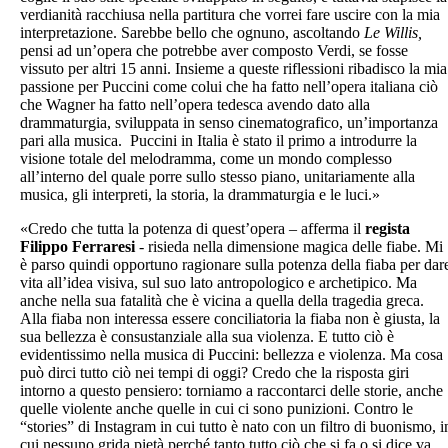
verdianità racchiusa nella partitura che vorrei fare uscire con la mia
interpretazione. Sarebbe bello che ognuno, ascoltando
Le Willis,
pensi ad un’opera che potrebbe aver composto Verdi, se fosse
vissuto per altri 15 anni. Insieme a queste riflessioni ribadisco la mia
passione per Puccini come colui che ha fatto nell’opera italiana ciò
che Wagner ha fatto nell’opera tedesca avendo dato alla
drammaturgia, sviluppata in senso cinematografico, un’importanza
pari alla musica. Puccini in Italia è stato il primo a introdurre la
visione totale del melodramma, come un mondo complesso
all’interno del quale porre sullo stesso piano, unitariamente alla
musica, gli interpreti, la storia, la drammaturgia e le luci.»
«Credo che tutta la potenza di quest’opera – afferma il
regista
Filippo Ferraresi
- risieda nella dimensione magica delle fiabe. Mi
è parso quindi opportuno ragionare sulla potenza della fiaba per dar
vita all’idea visiva, sul suo lato antropologico e archetipico. Ma
anche nella sua fatalità che è vicina a quella della tragedia greca.
Alla fiaba non interessa essere conciliatoria la fiaba non è giusta, la
sua bellezza è consustanziale alla sua violenza. E tutto ciò è
evidentissimo nella musica di Puccini: bellezza e violenza. Ma cosa
può dirci tutto ciò nei tempi di oggi? Credo che la risposta giri
intorno a questo pensiero: torniamo a raccontarci delle storie, anche
quelle violente anche quelle in cui ci sono punizioni. Contro le
“stories” di Instagram in cui tutto è nato con un filtro di buonismo, i
cui nessuno grida pietà perché tanto tutto ciò che si fa o si dice va