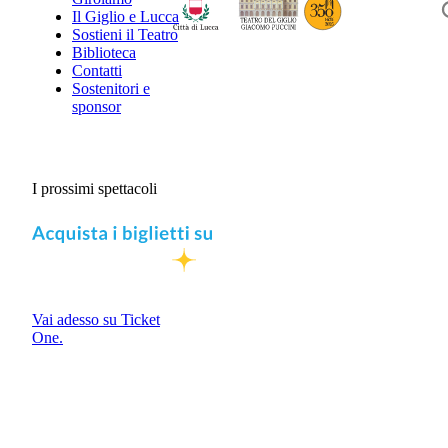
Il Giglio e Lucca
Sostieni il Teatro
Biblioteca
Contatti
Sostenitori e
sponsor
I prossimi spettacoli
Vai adesso su Ticket
One.