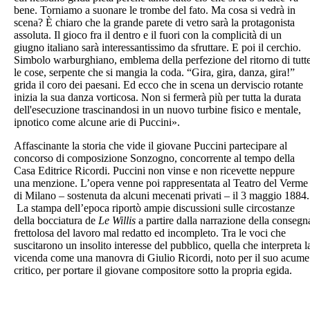
bene. Torniamo a suonare le trombe del fato. Ma cosa si vedrà in
scena? È chiaro che la grande parete di vetro sarà la protagonista
assoluta. Il gioco fra il dentro e il fuori con la complicità di un
giugno italiano sarà interessantissimo da sfruttare. E poi il cerchio.
Simbolo warburghiano, emblema della perfezione del ritorno di tutt
le cose, serpente che si mangia la coda. “Gira, gira, danza, gira!”
grida il coro dei paesani. Ed ecco che in scena un derviscio rotante
inizia la sua danza vorticosa. Non si fermerà più per tutta la durata
dell'esecuzione trascinandosi in un nuovo turbine fisico e mentale,
ipnotico come alcune arie di Puccini».
Affascinante la storia che vide il giovane Puccini partecipare al
concorso di composizione Sonzogno, concorrente al tempo della
Casa Editrice Ricordi. Puccini non vinse e non ricevette neppure
una menzione. L’opera venne poi rappresentata al Teatro del Verme
di Milano – sostenuta da alcuni mecenati privati – il 3 maggio 1884.
La stampa dell’epoca riportò ampie discussioni sulle circostanze
della bocciatura de
Le Willis
a partire dalla narrazione della consegn
frettolosa del lavoro mal redatto ed incompleto. Tra le voci che
suscitarono un insolito interesse del pubblico, quella che interpreta l
vicenda come una manovra di Giulio Ricordi, noto per il suo acume
critico, per portare il giovane compositore sotto la propria egida.