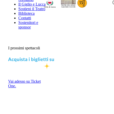
Il Giglio e Lucca
Sostieni il Teatro
Biblioteca
Contatti
Sostenitori e
sponsor
I prossimi spettacoli
Vai adesso su Ticket
One.