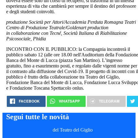
doveva essere solo un corso di recupero, si trasforma in un'intensa
esperienza di vita che cambierà per sempre il destino del professore
e degli studenti coinvolti.
produzione Società per Attori/Accademia Perduta Romagna Teatri
Centro di Produzione Teatrale/Goldenart production
in collaborazione con Tecné, Società Italiana di Riabilitazione
Psicosociale, Phidia
INCONTRO CON IL PUBBLICO: la Compagnia incontrerà il
pubblico sabato 12 (alle ore 18.00 nell'Auditorium della Fondazion
Banca del Monte di Lucca (piazza San Martino). L’ingresso
gratuito, fino a esaurimento posti, e regolato dalle vigenti norme per
il contrasto alla diffusione del Covid-19. Il progetto di incontri con i
pubblico è frutto della collaborazione tra Teatro del Giglio,
Fondazione Banca del Monte di Lucca, Fondazione Lucca Svilupp
e Fondazione Toscana Spettacolo onlus.
FACEBOOK
WHATSAPP
TELEGRAM
Segui tutte le novità
del Teatro del Giglio