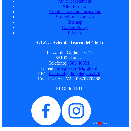
Atti e Regolamenti
Albo fornitori
Amministrazione trasparente
Sostenitori e sponsor
Sitemap
Cookie Policy
Privacy
A.T.G. - Azienda Teatro del Giglio
Piazza del Giglio, 13-15
55100 - Lucca
Telefono:
0583 46531
E-mail:
info@teatrodelgiglio.it
PEC:
teatrodelgiglio@legalmail.it
Cod. Fisc. e P.IVA: 01670770468
SEGUICI SU