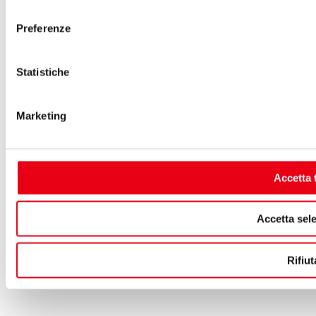
consenso
Preferenze
Statistiche
Marketing
Accetta t
Accetta sele
Rifiut