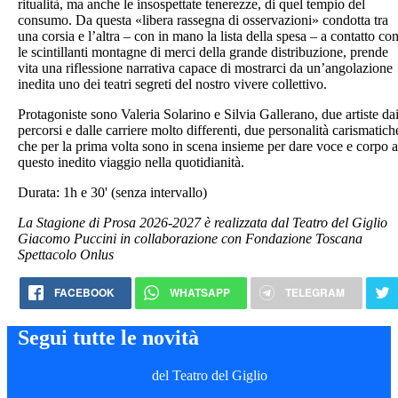
ritualità, ma anche le insospettate tenerezze, di quel tempio del
consumo. Da questa «libera rassegna di osservazioni» condotta tra
una corsia e l’altra – con in mano la lista della spesa – a contatto co
le scintillanti montagne di merci della grande distribuzione, prende
vita una riflessione narrativa capace di mostrarci da un’angolazione
inedita uno dei teatri segreti del nostro vivere collettivo.
Protagoniste sono Valeria Solarino e Silvia Gallerano, due artiste da
percorsi e dalle carriere molto differenti, due personalità carismatich
che per la prima volta sono in scena insieme per dare voce e corpo a
questo inedito viaggio nella quotidianità.
Durata: 1h e 30' (senza intervallo)
La Stagione di Prosa 2026-2027 è realizzata dal Teatro del Giglio
Giacomo Puccini in collaborazione con Fondazione Toscana
Spettacolo Onlus
FACEBOOK
WHATSAPP
TELEGRAM
Segui tutte le novità
del Teatro del Giglio