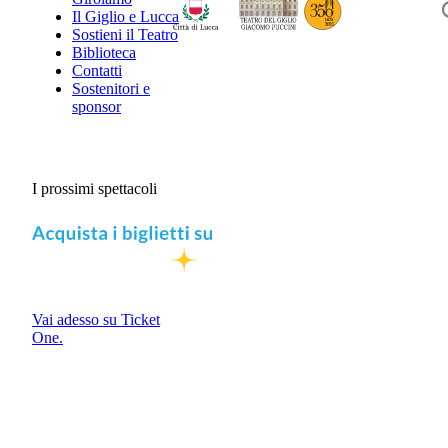
Il Giglio e Lucca
Sostieni il Teatro
Biblioteca
Contatti
Sostenitori e
sponsor
I prossimi spettacoli
Vai adesso su Ticket
One.