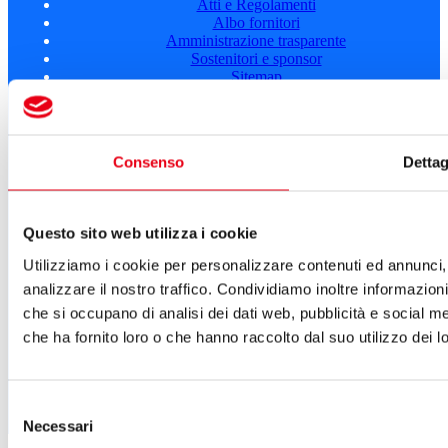
Atti e Regolamenti
Albo fornitori
Amministrazione trasparente
Sostenitori e sponsor
Sitemap
Cookie Policy
Privacy
A.T.G. - Azienda Teatro del Giglio
Consenso
Dettag
Piazza del Giglio, 13-15
55100 - Lucca
Telefono:
0583 46531
Questo sito web utilizza i cookie
E-mail:
info@teatrodelgiglio.it
PEC:
teatrodelgiglio@legalmail.it
Utilizziamo i cookie per personalizzare contenuti ed annunci, 
Cod. Fisc. e P.IVA: 01670770468
analizzare il nostro traffico. Condividiamo inoltre informazioni 
SEGUICI SU
che si occupano di analisi dei dati web, pubblicità e social m
che ha fornito loro o che hanno raccolto dal suo utilizzo dei lo
Selezione
Necessari
del