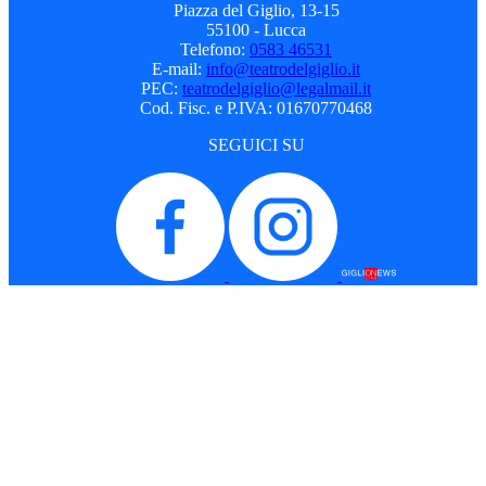
Piazza del Giglio, 13-15
55100 - Lucca
Telefono:
0583 46531
E-mail:
info@teatrodelgiglio.it
PEC:
teatrodelgiglio@legalmail.it
Cod. Fisc. e P.IVA: 01670770468
SEGUICI SU