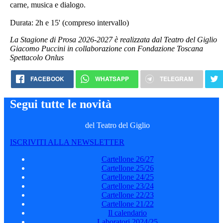
carne, musica e dialogo.
Durata: 2h e 15' (compreso intervallo)
La Stagione di Prosa 2026-2027 è realizzata dal Teatro del Giglio
Giacomo Puccini in collaborazione con Fondazione Toscana
Spettacolo Onlus
FACEBOOK
WHATSAPP
TELEGRAM
Segui tutte le novità
del Teatro del Giglio
ISCRIVITI ALLA NEWSLETTER
Cartellone 26/27
Cartellone 25/26
Cartellone 24/25
Cartellone 23/24
Cartellone 22/23
Cartellone 21/22
Il calendario
Laboratori 2024/25