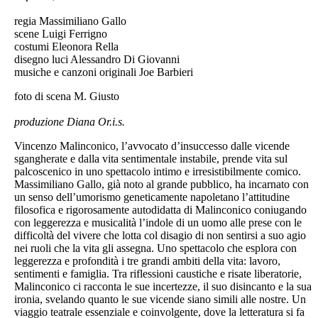
regia Massimiliano Gallo
scene Luigi Ferrigno
costumi Eleonora Rella
disegno luci Alessandro Di Giovanni
musiche e canzoni originali Joe Barbieri
foto di scena M. Giusto
produzione Diana Or.i.s.
Vincenzo Malinconico, l’avvocato d’insuccesso dalle vicende
sgangherate e dalla vita sentimentale instabile, prende vita sul
palcoscenico in uno spettacolo intimo e irresistibilmente comico.
Massimiliano Gallo, già noto al grande pubblico, ha incarnato con
un senso dell’umorismo geneticamente napoletano l’attitudine
filosofica e rigorosamente autodidatta di Malinconico coniugando
con leggerezza e musicalità l’indole di un uomo alle prese con le
difficoltà del vivere che lotta col disagio di non sentirsi a suo agio
nei ruoli che la vita gli assegna. Uno spettacolo che esplora con
leggerezza e profondità i tre grandi ambiti della vita: lavoro,
sentimenti e famiglia. Tra riflessioni caustiche e risate liberatorie,
Malinconico ci racconta le sue incertezze, il suo disincanto e la sua
ironia, svelando quanto le sue vicende siano simili alle nostre. Un
viaggio teatrale essenziale e coinvolgente, dove la letteratura si fa