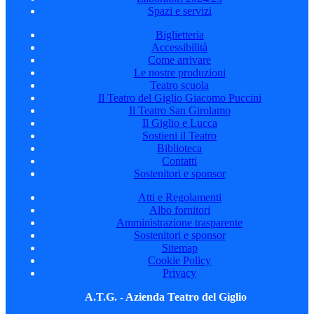
Spazi e servizi
Biglietteria
Accessibilità
Come arrivare
Le nostre produzioni
Teatro scuola
Il Teatro del Giglio Giacomo Puccini
Il Teatro San Girolamo
Il Giglio e Lucca
Sostieni il Teatro
Biblioteca
Contatti
Sostenitori e sponsor
Atti e Regolamenti
Albo fornitori
Amministrazione trasparente
Sostenitori e sponsor
Sitemap
Cookie Policy
Privacy
A.T.G. - Azienda Teatro del Giglio