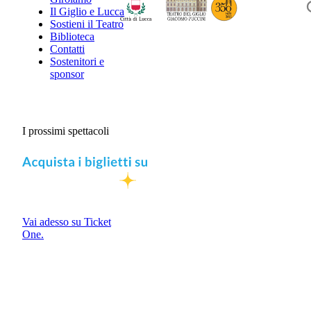
Il Giglio e Lucca
Sostieni il Teatro
Biblioteca
Contatti
Sostenitori e
sponsor
I prossimi spettacoli
Vai adesso su Ticket
One.