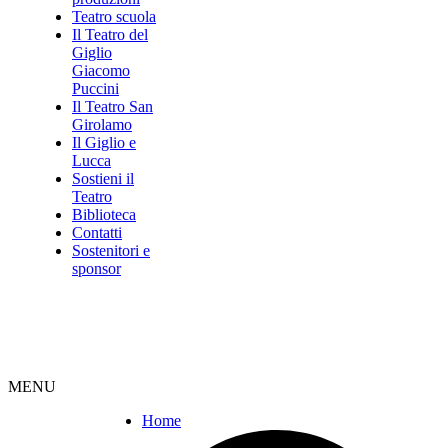
Teatro scuola
Il Teatro del
Giglio
Giacomo
Puccini
Il Teatro San
Girolamo
Il Giglio e
Lucca
Sostieni il
Teatro
Biblioteca
Contatti
Sostenitori e
sponsor
MENU
Home