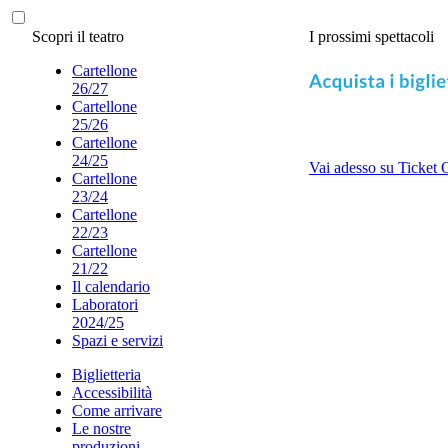
Scopri il teatro
I prossimi spettacoli
Cartellone
26/27
Cartellone
25/26
Cartellone
24/25
Vai adesso su Ticket 
Cartellone
23/24
Cartellone
22/23
Cartellone
21/22
Il calendario
Laboratori
2024/25
Spazi e servizi
Biglietteria
Accessibilità
Come arrivare
Le nostre
produzioni