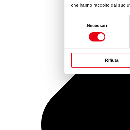
che hanno raccolto dal suo uti
Selezione
Necessari
del
consenso
Rifiuta