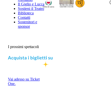
Il Giglio e Lucca
Sostieni il Teatro
Biblioteca
Contatti
Sostenitori e
sponsor
I prossimi spettacoli
Vai adesso su Ticket
One.