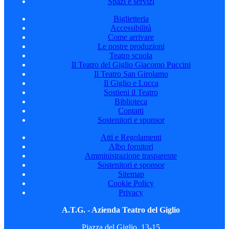
Spazi e servizi
Biglietteria
Accessibilità
Come arrivare
Le nostre produzioni
Teatro scuola
Il Teatro del Giglio Giacomo Puccini
Il Teatro San Girolamo
Il Giglio e Lucca
Sostieni il Teatro
Biblioteca
Contatti
Sostenitori e sponsor
Atti e Regolamenti
Albo fornitori
Amministrazione trasparente
Sostenitori e sponsor
Sitemap
Cookie Policy
Privacy
A.T.G. - Azienda Teatro del Giglio
Piazza del Giglio, 13-15