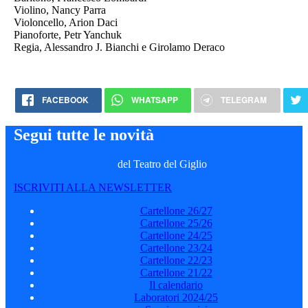
Violino, Nancy Parra
Violoncello, Arion Daci
Pianoforte, Petr Yanchuk
Regia, Alessandro J. Bianchi e Girolamo Deraco
FACEBOOK
WHATSAPP
TELEGRAM
Segui tutte le novità
del Teatro del Giglio
ISCRIVITI ALLA NEWSLETTER
Cartellone 26/27
Cartellone 25/26
Cartellone 24/25
Cartellone 23/24
Cartellone 22/23
Cartellone 21/22
Il calendario
Laboratori 2024/25