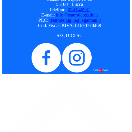
55100 - Lucca
Telefono:
0583 46531
E-mail:
info@teatrodelgiglio.it
PEC:
teatrodelgiglio@legalmail.it
Cod. Fisc. e P.IVA: 01670770468
SEGUICI SU