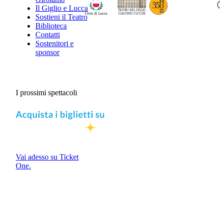
Il Giglio e Lucca
Sostieni il Teatro
Biblioteca
Contatti
Sostenitori e
sponsor
I prossimi spettacoli
Vai adesso su Ticket
One.