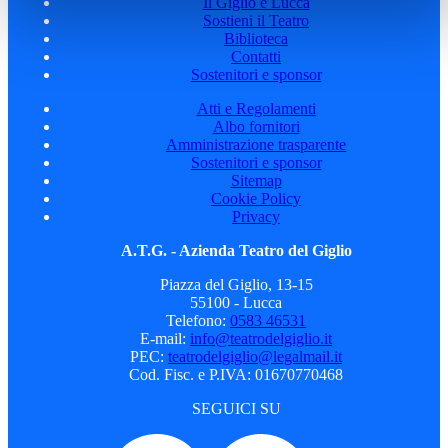
Il Giglio e Lucca
Sostieni il Teatro
Biblioteca
Contatti
Sostenitori e sponsor
Atti e Regolamenti
Albo fornitori
Amministrazione trasparente
Sostenitori e sponsor
Sitemap
Cookie Policy
Privacy
A.T.G. - Azienda Teatro del Giglio
Piazza del Giglio, 13-15
55100 - Lucca
Telefono:
0583 46531
E-mail:
info@teatrodelgiglio.it
PEC:
teatrodelgiglio@legalmail.it
Cod. Fisc. e P.IVA: 01670770468
SEGUICI SU