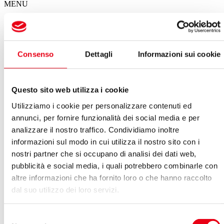
MENU
Il calendario degli spettacoli del Giglio
Consenso
Dettagli
Informazioni sui cookie
Spettacoli in questa settimana
Non ci sono eventi in programma per questa settimana
Questo sito web utilizza i cookie
VEDI ARCHIVIO SPETTACOLI
Utilizziamo i cookie per personalizzare contenuti ed
Maggio 2023
annunci, per fornire funzionalità dei social media e per
Vedi:
analizzare il nostro traffico. Condividiamo inoltre
informazioni sul modo in cui utilizza il nostro sito con i
Calendario
Lista
nostri partner che si occupano di analisi dei dati web,
LUN
MAR
MER
GIO
VEN
SAB
DOM
pubblicità e social media, i quali potrebbero combinarle con
01
02
03
04
05
06
07
altre informazioni che ha fornito loro o che hanno raccolto
08
09
10
11
12
13
14
15
16
17
18
19
20
21
dal suo utilizzo dei loro servizi.
22
23
24
25
26
27
28
29
30
31
01
02
03
04
Selezione
Nel giorno 17.05.2023 non ci sono eventi in programma