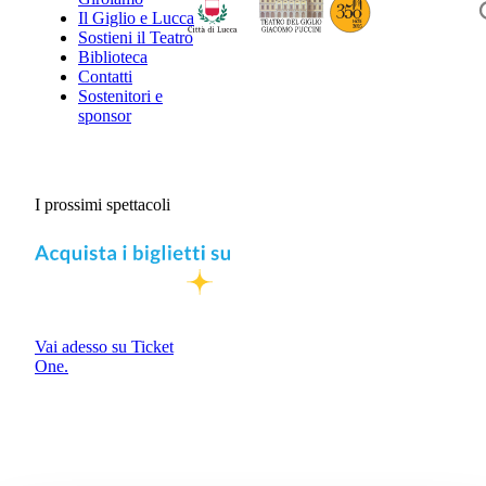
Il Giglio e Lucca
Sostieni il Teatro
Biblioteca
Contatti
Sostenitori e
sponsor
I prossimi spettacoli
Vai adesso su Ticket
One.