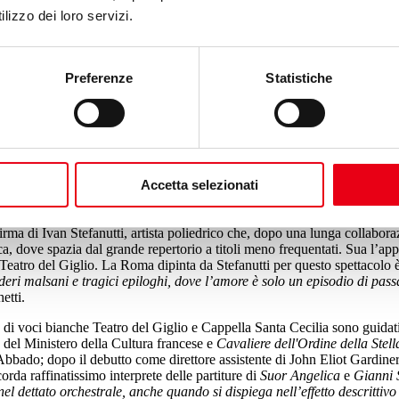
lizzo dei loro servizi.
Preferenze
Statistiche
ttobre ore 16) si è alzato il sipario sulla Stagione Lirica 2019-2020 de
Accetta selezionati
,
titolo grandioso e monumentale del catalogo pucciniano, sullo sfondo d
ne con gli storici partner del Giglio, il Verdi di Pisa (15 e 17 novembr
irma di Ivan Stefanutti, artista poliedrico che, dopo una lunga collabora
ica, dove spazia dal grande repertorio a titoli meno frequentati. Sua l’ap
Teatro del Giglio. La Roma dipinta da Stefanutti per questo spettacolo 
ideri malsani e tragici epiloghi, dove l’amore è solo un episodio di pas
etti.
di voci bianche Teatro del Giglio e Cappella Santa Cecilia sono guidati 
s
del Ministero della Cultura francese e
Cavaliere dell'Ordine della Stel
bado; dopo il debutto come direttore assistente di John Eliot Gardiner,
corda raffinatissimo interprete delle partiture di
Suor Angelica
e
Gianni 
nel dettato orchestrale, anche quando si dispiega nell’effetto descritt