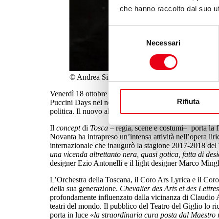
che hanno raccolto dal suo uti
Selezione
Necessari
del
consenso
© Andrea Simi - Tosca
Venerdì 18 ottobre (ore 20.30, con replica domenica 20 o
Rifiuta
Puccini Days nel nome di Giacomo Puccini con
Tosca
politica. Il nuovo allestimento di
Tosca
, una coproduzio
Il
concept
di
Tosca
– regia, scene e costumi– porta la f
Novanta ha intrapreso un’intensa attività nell’opera lir
internazionale che inaugurò la stagione 2017-2018 del 
una vicenda altrettanto nera, quasi gotica, fatta di des
designer Ezio Antonelli e il light designer Marco Mingh
L’Orchestra della Toscana, il Coro Ars Lyrica e il Coro 
della sua generazione.
Chevalier des Arts et des Lettre
profondamente influenzato dalla vicinanza di Claudio Ab
teatri del mondo.
Il pubblico del Teatro del Giglio lo ri
porta in luce «
la straordinaria cura posta dal Maestro 