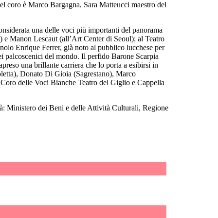
del coro è Marco Bargagna, Sara Matteucci maestro del
considerata una delle voci più importanti del panorama
a) e Manon Lescaut (all’Art Center di Seoul); al Teatro
nolo Enrique Ferrer, già noto al pubblico lucchese per
nei palcoscenici del mondo. Il perfido Barone Scarpia
preso una brillante carriera che lo porta a esibirsi in
poletta), Donato Di Gioia (Sagrestano), Marco
l Coro delle Voci Bianche Teatro del Giglio e Cappella
tà: Ministero dei Beni e delle Attività Culturali, Regione