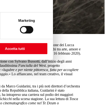
Marketing
l Teatro del Giglio e sulla sesta edizione dei Lucca
Accetta tutti
ella Roma papalina e dei suoi intrighi tra arte, amore e
e 2019) e il Goldoni di Livorno (14 e 16 febbraio 2020).
zione con Sylvano Bussotti, dall’inizio degli anni
plauditissima
Fanciulla del West
, progetto
è «
lugubre e per niente pittoresca, fatta per accogliere
saggio
.» Lo affiancano, nel team creativo, il visual
da Marco Guidarini, tra i più noti direttori d’orchestra
la
della Repubblica italiana, Guidarini è stato
 ha intrapreso una carriera sul podio dei maggiori
Schicchi
nella scorsa stagione. La sua lettura di
Tosca
ivo o cinematografico come nel Te Deum o