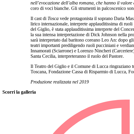
nell’evocazione dell’alba romana, che hanno il valore d
coro di voci bianche. Gli strumenti in palcoscenico sono
Il cast di
Tosca
vede protagonista il soprano Daria Masie
lirico internazionale, interprete applauditissima di ruo
del Giglio, è stata applauditissima interprete del Con
la sua intensa interpretazione di Dick Johnson nella pr
sarà interpretato dal baritono coreano Leo An: dopo gli s
teatri importanti prediligendo ruoli pucciniani e verdi
Innamorati (Sciarrone) e Lorenzo Nincheri (Carceriere)
Santa Cecilia, interpreteranno il ruolo del Pastore.
Il Teatro del Giglio e il Comune di Lucca ringraziano tut
Toscana, Fondazione Cassa di Risparmio di Lucca, Fo
Produzione realizzata nel 2019
Scorri la galleria