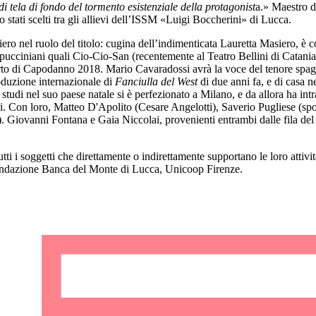
i tela di fondo del tormento esistenziale della protagonist
a.»
M
aestro 
 stati scelti tra gli allievi dell’ISSM «Luigi Boccherini» di Lucca.
ro nel ruolo del titolo: cugina dell’indimenticata Lauretta Masiero, è 
li pucciniani quali Cio-Cio-San (recentemente al Teatro Bellini di Catani
certo di Capodanno 2018. Mario Cavaradossi avrà la voce del tenore spag
oduzione internazionale di
Fanciulla del West
di due anni fa, e di casa 
tudi nel suo paese natale si è perfezionato a Milano, e da allora ha intra
ani. Con loro, Matteo D'Apolito (Cesare Angelotti), Saverio Pugliese (s
. Giovanni Fontana e Gaia Niccolai, provenienti entrambi dalle fila de
ti i soggetti che direttamente o indirettamente supportano le loro attivi
ndazione Banca del Monte di Lucca, Unicoop Firenze.