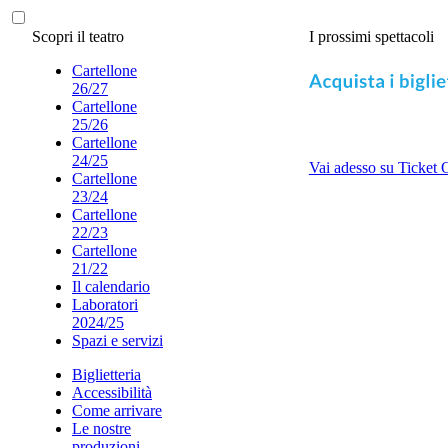
Scopri il teatro
I prossimi spettacoli
Cartellone
26/27
Cartellone
25/26
Cartellone
24/25
Vai adesso su Ticket 
Cartellone
23/24
Cartellone
22/23
Cartellone
21/22
Il calendario
Laboratori
2024/25
Spazi e servizi
Biglietteria
Accessibilità
Come arrivare
Le nostre
produzioni