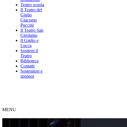
Teatro scuola
Il Teatro del
Giglio
Giacomo
Puccini
Il Teatro San
Girolamo
Il Giglio e
Lucca
Sostieni il
Teatro
Biblioteca
Contatti
Sostenitori e
sponsor
MENU