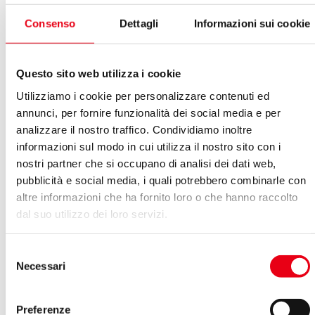
CODICE FISCALE (Italian Fiscal code)
*
Consenso
Dettagli
Informazioni sui cookie
TITOLO DI STUDIO (Qualification)
*
Sono in possesso di firma elettronica:
Questo sito web utilizza i cookie
sì
no
Utilizziamo i cookie per personalizzare contenuti ed
Regime fiscale iva (per italiani) - Con la presente dichiara:
annunci, per fornire funzionalità dei social media e per
Di essere soggetto al regime IVA
analizzare il nostro traffico. Condividiamo inoltre
Di non essere soggetto al regime IVA
N° partita IVA
*
informazioni sul modo in cui utilizza il nostro sito con i
nostri partner che si occupano di analisi dei dati web,
Regime
*
pubblicità e social media, i quali potrebbero combinarle con
altre informazioni che ha fornito loro o che hanno raccolto
Tax conditions (for foreigners) - I declare:
I do not have VAT number in my country of residence
dal suo utilizzo dei loro servizi.
I do have VAT number
I have been included by my State in the VAT VIES
Selezione
database
Necessari
I am not included in the VAT VIES database
del
VAT N.
*
consenso
I will bring form A1/E101/Social Security within the 1st
Preferenze