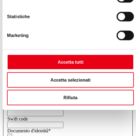
engagement day
YES
NO
Statistiche
N° ISCRIZIONE ENPALS
ISCRIZIONE ENPALS
Marketing
PRIMA DEL 31.12.95
DOPO IL 31. 12.95
PENSIONATO ENPALS
SI
NO
Accetta tutti
DIPENDENTE PUBBLICO
SI
NO
Accetta selezionati
Per il pagamento tramite accredito bancario specificare le
coordinate:
BANCA (Bank name:)
*
Rifiuta
IBAN (Account number)
*
Swift code
Documento d'identità
*