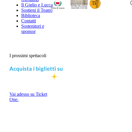
Il Giglio e Lucca
Sostieni il Teatro
Biblioteca
Contatti
Sostenitori e
sponsor
I prossimi spettacoli
Vai adesso su Ticket
One.