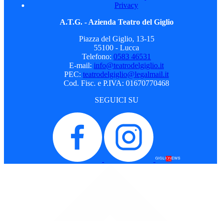
Privacy
A.T.G. - Azienda Teatro del Giglio
Piazza del Giglio, 13-15
55100 - Lucca
Telefono:
0583 46531
E-mail:
info@teatrodelgiglio.it
PEC:
teatrodelgiglio@legalmail.it
Cod. Fisc. e P.IVA: 01670770468
SEGUICI SU