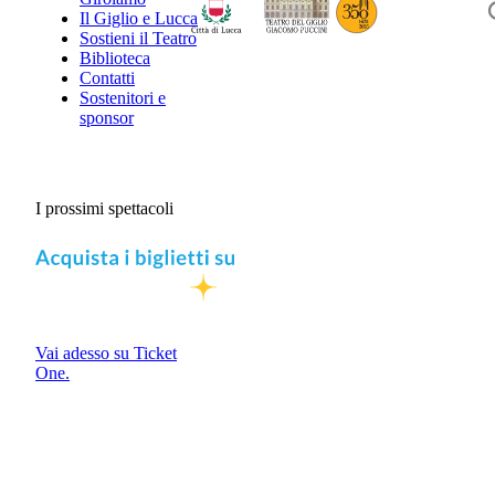
Il Giglio e Lucca
Sostieni il Teatro
Biblioteca
Contatti
Sostenitori e
sponsor
I prossimi spettacoli
Vai adesso su Ticket
One.