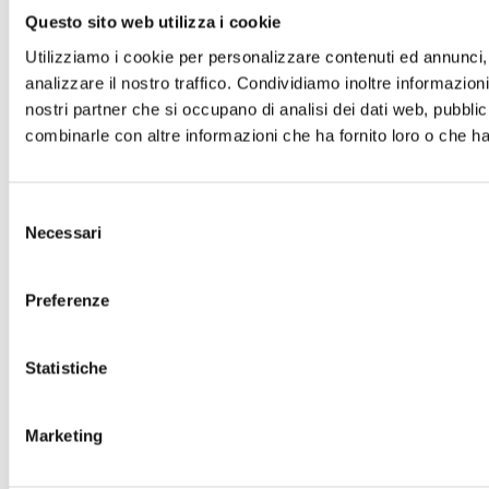
Il Teatro San Girolamo
Questo sito web utilizza i cookie
Il Giglio e Lucca
Sostieni il Teatro
Utilizziamo i cookie per personalizzare contenuti ed annunci, 
Biblioteca
analizzare il nostro traffico. Condividiamo inoltre informazioni 
Contatti
nostri partner che si occupano di analisi dei dati web, pubblic
Sostenitori e sponsor
combinarle con altre informazioni che ha fornito loro o che han
Atti e Regolamenti
Albo fornitori
Amministrazione trasparente
Sostenitori e sponsor
Selezione
Sitemap
Necessari
del
Cookie Policy
consenso
Privacy
Preferenze
A.T.G. - Azienda Teatro del Giglio
Piazza del Giglio, 13-15
55100 - Lucca
Statistiche
Telefono:
0583 46531
E-mail:
info@teatrodelgiglio.it
PEC:
teatrodelgiglio@legalmail.it
Marketing
Cod. Fisc. e P.IVA: 01670770468
SEGUICI SU