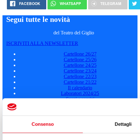
FACEBOOK
WHATSAPP
TELEGRAM
Segui tutte le novità
del Teatro del Giglio
ISCRIVITI ALLA NEWSLETTER
Cartellone 26/27
Cartellone 25/26
Cartellone 24/25
Cartellone 23/24
Cartellone 22/23
Cartellone 21/22
Il calendario
Laboratori 2024/25
Spazi e servizi
Biglietteria
Accessibilità
Come arrivare
Consenso
Dettagli
Le nostre produzioni
Teatro scuola
Il Teatro del Giglio Giacomo Puccini