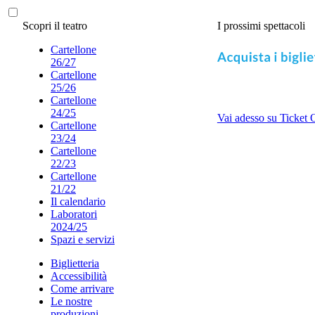
Scopri il teatro
I prossimi spettacoli
Cartellone
26/27
Cartellone
25/26
Cartellone
24/25
Vai adesso su Ticket 
Cartellone
23/24
Cartellone
22/23
Cartellone
21/22
Il calendario
Laboratori
2024/25
Spazi e servizi
Biglietteria
Accessibilità
Come arrivare
Le nostre
produzioni