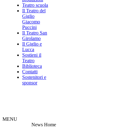
Teatro scuola
Il Teatro del
Giglio
Giacomo
Puccini
Il Teatro San
Girolamo
Il Giglio e
Lucca
Sostieni il
Teatro
Biblioteca
Contatti
Sostenitori e
sponsor
MENU
News Home