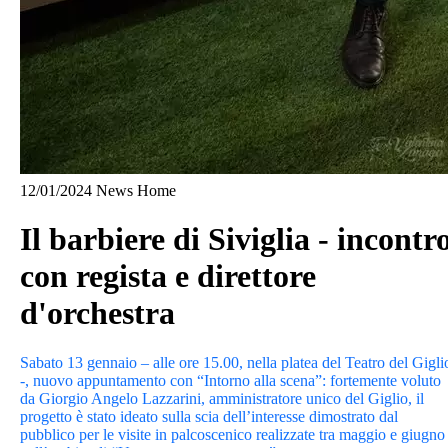
12/01/2024
News Home
Il barbiere di Siviglia - incontr
con regista e direttore
d'orchestra
Sabato 13 gennaio – alle ore 15.00, nella platea del Teatro del Gigli
-, nuovo appuntamento con “Intorno alla scena”: fortemente voluto
da Giorgio Angelo Lazzarini, amministratore unico del Giglio, il
progetto è stato ideato sulla scia dell’interesse dimostrato dal
pubblico per le visite in palcoscenico realizzate tra maggio e giugno