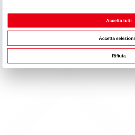
E-mail:
info@teatrodelgiglio.it
PEC:
teatrodelgiglio@legalmail.it
Cod. Fisc. e P.IVA: 01670770468
Accetta tutti
SEGUICI SU
Accetta seleziona
Rifiuta