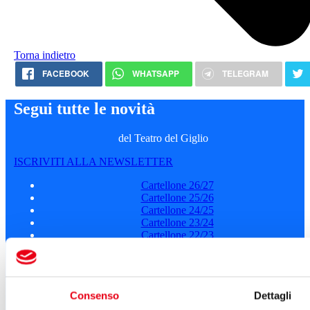
Torna indietro
FACEBOOK
WHATSAPP
TELEGRAM
Segui tutte le novità
del Teatro del Giglio
ISCRIVITI ALLA NEWSLETTER
Cartellone 26/27
Cartellone 25/26
Cartellone 24/25
Cartellone 23/24
Cartellone 22/23
Cartellone 21/22
Il calendario
Laboratori 2024/25
Spazi e servizi
Consenso
Dettagli
Biglietteria