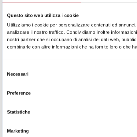
Accessibilità
Come arrivare
Questo sito web utilizza i cookie
Le nostre produzioni
Teatro scuola
Utilizziamo i cookie per personalizzare contenuti ed annunci, 
Il Teatro del Giglio Giacomo Puccini
analizzare il nostro traffico. Condividiamo inoltre informazioni 
Il Teatro San Girolamo
Il Giglio e Lucca
nostri partner che si occupano di analisi dei dati web, pubblic
Sostieni il Teatro
combinarle con altre informazioni che ha fornito loro o che han
Biblioteca
Contatti
Sostenitori e sponsor
Selezione
Atti e Regolamenti
Necessari
del
Albo fornitori
Amministrazione trasparente
consenso
Sostenitori e sponsor
Sitemap
Preferenze
Cookie Policy
Privacy
Statistiche
A.T.G. - Azienda Teatro del Giglio
Piazza del Giglio, 13-15
55100 - Lucca
Marketing
Telefono:
0583 46531