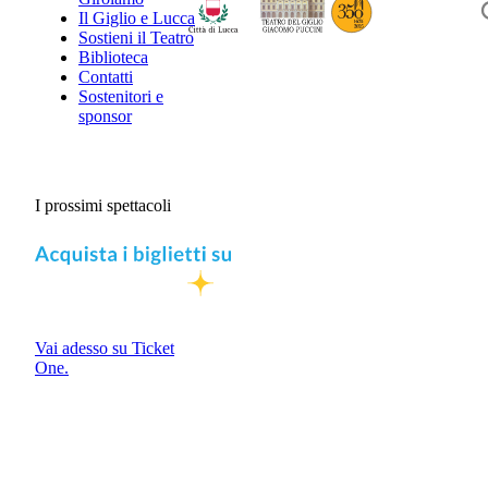
Il Giglio e Lucca
Sostieni il Teatro
Biblioteca
Contatti
Sostenitori e
sponsor
I prossimi spettacoli
Vai adesso su Ticket
One.