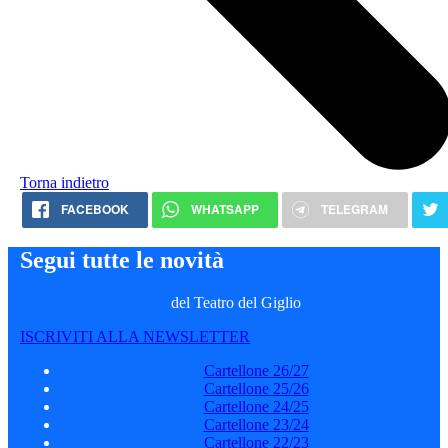
Torna indietro
FACEBOOK
WHATSAPP
TELEGRAM
Segui tutte le novità
del Teatro del Giglio
ISCRIVITI ALLA NEWSLETTER
Cartellone 26/27
Cartellone 25/26
Cartellone 24/25
Cartellone 23/24
Cartellone 22/23