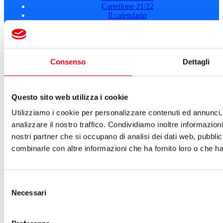
Cartellone 21/22
Il calendario
Laboratori 2024/25
Spazi e servizi
Biglietteria
Accessibilità
Consenso
Dettagli
Come arrivare
Le nostre produzioni
Teatro scuola
Il Teatro del Giglio Giacomo Puccini
Questo sito web utilizza i cookie
Il Teatro San Girolamo
Utilizziamo i cookie per personalizzare contenuti ed annunci, 
Il Giglio e Lucca
Sostieni il Teatro
analizzare il nostro traffico. Condividiamo inoltre informazioni 
Biblioteca
nostri partner che si occupano di analisi dei dati web, pubblic
Contatti
combinarle con altre informazioni che ha fornito loro o che han
Sostenitori e sponsor
Atti e Regolamenti
Albo fornitori
Selezione
Amministrazione trasparente
Sostenitori e sponsor
Necessari
del
Sitemap
consenso
Cookie Policy
Privacy