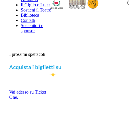
Il Giglio e Lucca
Sostieni il Teatro
Biblioteca
Contatti
Sostenitori e
sponsor
I prossimi spettacoli
Vai adesso su Ticket
One.