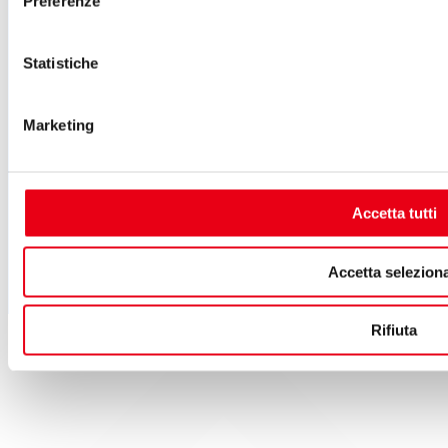
Preferenze
A.T.G. - Azienda Teatro del Giglio
Piazza del Giglio, 13-15
Statistiche
55100 - Lucca
Telefono:
0583 46531
E-mail:
info@teatrodelgiglio.it
Marketing
PEC:
teatrodelgiglio@legalmail.it
Cod. Fisc. e P.IVA: 01670770468
SEGUICI SU
Accetta tutti
Accetta seleziona
Rifiuta