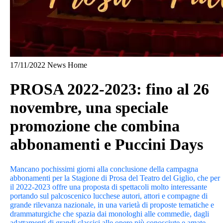
17/11/2022
News Home
PROSA 2022-2023: fino al 26
novembre, una speciale
promozione che combina
abbonamenti e Puccini Days
Mancano pochissimi giorni alla conclusione della campagna
abbonamenti per la Stagione di Prosa del Teatro del Giglio, che per
il 2022-2023 offre una proposta di spettacoli molto interessante
portando sul palcoscenico lucchese autori, attori e compagne di
grande rilevanza nazionale, in una varietà di proposte tematiche e
drammaturgiche che spazia dai monologhi alle commedie, dagli
adattamenti di grandi classici alle opere più conosciute e amate.