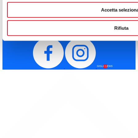
Telefono:
0583 46531
E-mail:
info@teatrodelgiglio.it
Accetta seleziona
PEC:
teatrodelgiglio@legalmail.it
Cod. Fisc. e P.IVA: 01670770468
Rifiuta
SEGUICI SU