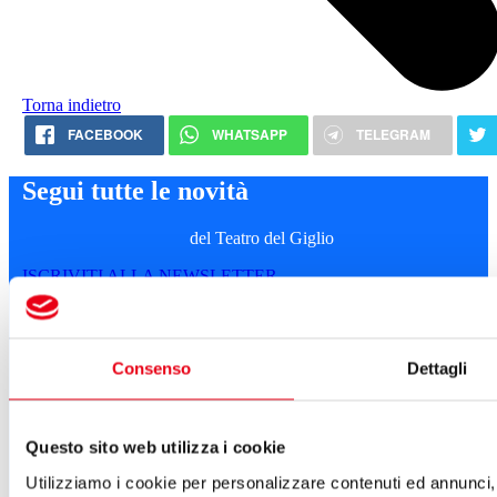
Torna indietro
FACEBOOK
WHATSAPP
TELEGRAM
Segui tutte le novità
del Teatro del Giglio
ISCRIVITI ALLA NEWSLETTER
Cartellone 26/27
Cartellone 25/26
Cartellone 24/25
Consenso
Dettagli
Cartellone 23/24
Cartellone 22/23
Cartellone 21/22
Il calendario
Questo sito web utilizza i cookie
Laboratori 2024/25
Spazi e servizi
Utilizziamo i cookie per personalizzare contenuti ed annunci, 