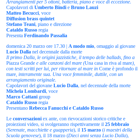
Arrangiamenti per 5 ottoni, batteria, piano e voce di eccezione.
Capolavori di
Umberto Bindi
e
Bruno Lauzi
Matteo Becucci
, voce
Diffusion brass
quintet
Stefano Teani
, piano e direzione
Cataldo Russo
regia
Presenta
Ferdinando Passalia
domenica 20 marzo ore 17.30 |
A modo mio
, omaggio al giovane
Lucio Dalla
nel decennale dalla morte
Il primo Dalla, le origini jazzistiche, il tempo delle ballads, fino a
Piazza Grande
e alle canzoni del mare (
Una casa in riva al mare
),
con testi scritti per lui, per ritornare al mare in
Come è profondo il
mare
, interamente sua. Una voce femminile, duttile, con un
arrangiamento originale.
Capolavori del giovane
Lucio Dalla
, nel decennale della morte
Michela Lombardi
, voce
Marco Cattani
group
Cataldo Russo
regia
Presentano
Rebecca Fanucchi e Cataldo Russo
Le
conversazioni
ex ante, con rievocazioni storico critiche e
proiezioni video, si svolgeranno rispettivamente il
25 febbraio
(
Serenate, macchiette e guapperia
), il
15 marzo
(
i maestri della
Scuola genovese
), il 18 marzo (
Dieci anni senza Lucio Dalla
),