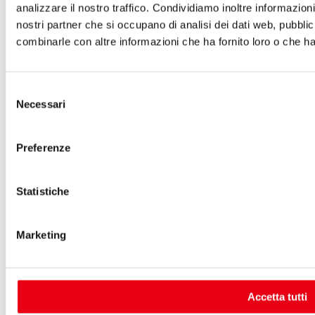
analizzare il nostro traffico. Condividiamo inoltre informazioni 
Biglietteria
Accessibilità
nostri partner che si occupano di analisi dei dati web, pubblic
Come arrivare
combinarle con altre informazioni che ha fornito loro o che han
Le nostre produzioni
Teatro scuola
Il Teatro del Giglio Giacomo Puccini
Il Teatro San Girolamo
Selezione
Il Giglio e Lucca
Necessari
del
Sostieni il Teatro
Biblioteca
consenso
Contatti
Preferenze
Sostenitori e sponsor
Atti e Regolamenti
Albo fornitori
Statistiche
Amministrazione trasparente
Sostenitori e sponsor
Sitemap
Marketing
Cookie Policy
Privacy
A.T.G. - Azienda Teatro del Giglio
Piazza del Giglio, 13-15
Accetta tutti
55100 - Lucca