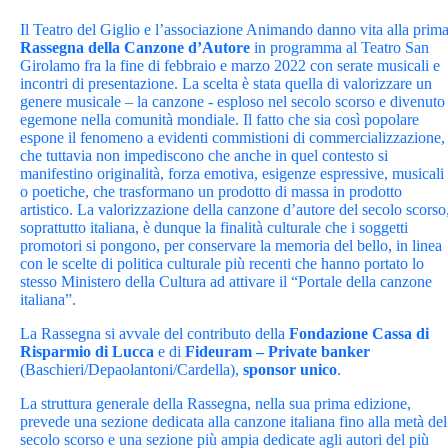
Il Teatro del Giglio e l’associazione Animando danno vita alla prim
Rassegna della Canzone d’Autore
in programma al Teatro San
Girolamo fra la fine di febbraio e marzo 2022 con serate musicali e
incontri di presentazione. La scelta è stata quella di valorizzare un
genere musicale – la canzone - esploso nel secolo scorso e divenuto
egemone nella comunità mondiale. Il fatto che sia così popolare
espone il fenomeno a evidenti commistioni di commercializzazione,
che tuttavia non impediscono che anche in quel contesto si
manifestino originalità, forza emotiva, esigenze espressive, musicali
o poetiche, che trasformano un prodotto di massa in prodotto
artistico. La valorizzazione della canzone d’autore del secolo scorso
soprattutto italiana, è dunque la finalità culturale che i soggetti
promotori si pongono, per conservare la memoria del bello, in linea
con le scelte di politica culturale più recenti che hanno portato lo
stesso Ministero della Cultura ad attivare il “Portale della canzone
italiana”.
La Rassegna si avvale del contributo della
Fondazione Cassa di
Risparmio di Lucca
e di
Fideuram – Private banker
(Baschieri/Depaolantoni/Cardella),
sponsor unico
.
La struttura generale della Rassegna, nella sua prima edizione,
prevede una sezione dedicata alla canzone italiana fino alla metà del
secolo scorso e una sezione più ampia dedicate agli autori del più