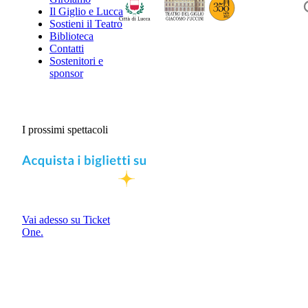
Il Giglio e Lucca
Sostieni il Teatro
Biblioteca
Contatti
Sostenitori e
sponsor
I prossimi spettacoli
Vai adesso su Ticket
One.