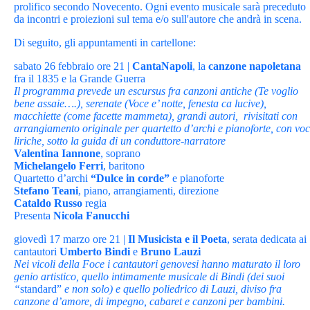
prolifico secondo Novecento. Ogni evento musicale sarà preceduto
da incontri e proiezioni sul tema e/o sull'autore che andrà in scena.
Di seguito, gli appuntamenti in cartellone:
sabato 26 febbraio ore 21 |
CantaNapoli
, la
canzone napoletana
fra il 1835 e la Grande Guerra
Il programma prevede un escursus fra canzoni antiche (Te voglio
bene assaie….), serenate (Voce e’ notte, fenesta ca lucive),
macchiette (come facette mammeta), grandi autori, rivisitati con
arrangiamento originale per quartetto d’archi e pianoforte, con voc
liriche, sotto la guida di un conduttore-narratore
Valentina Iannone
, soprano
Michelangelo Ferri
, baritono
Quartetto d’archi
“Dulce in corde”
e pianoforte
Stefano Teani
, piano, arrangiamenti, direzione
Cataldo Russo
regia
Presenta
Nicola Fanucchi
giovedì 17 marzo ore 21 |
Il Musicista e il Poeta
, serata dedicata ai
cantautori
Umberto Bindi
e
Bruno Lauzi
Nei vicoli della Foce i cantautori genovesi hanno maturato il loro
genio artistico, quello intimamente musicale di Bindi (dei suoi
“
standard”
e non solo) e quello poliedrico di Lauzi, diviso fra
canzone d’amore, di impegno, cabaret e canzoni per bambini.