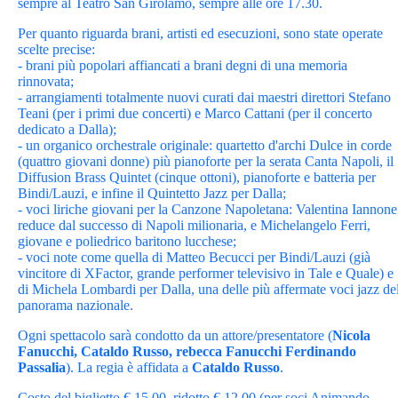
sempre al Teatro San Girolamo, sempre alle ore 17.30.
Per quanto riguarda brani, artisti ed esecuzioni, sono state operate
scelte precise:
- brani più popolari affiancati a brani degni di una memoria
rinnovata;
- arrangiamenti totalmente nuovi curati dai maestri direttori Stefano
Teani (per i primi due concerti) e Marco Cattani (per il concerto
dedicato a Dalla);
- un organico orchestrale originale: quartetto d'archi Dulce in corde
(quattro giovani donne) più pianoforte per la serata Canta Napoli, il
Diffusion Brass Quintet (cinque ottoni), pianoforte e batteria per
Bindi/Lauzi, e infine il Quintetto Jazz per Dalla;
- voci liriche giovani per la Canzone Napoletana: Valentina Iannone
reduce dal successo di Napoli milionaria, e Michelangelo Ferri,
giovane e poliedrico baritono lucchese;
- voci note come quella di Matteo Becucci per Bindi/Lauzi (già
vincitore di XFactor, grande performer televisivo in Tale e Quale) e
di Michela Lombardi per Dalla, una delle più affermate voci jazz de
panorama nazionale.
Ogni spettacolo sarà condotto da un attore/presentatore (
Nicola
Fanucchi, Cataldo Russo, rebecca Fanucchi Ferdinando
Passalia
). La regia è affidata a
Cataldo Russo
.
Costo del biglietto € 15.00, ridotto € 12.00 (per soci Animando,