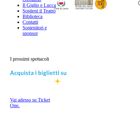
Il Giglio e Lucca
Sostieni il Teatro
Biblioteca
Contatti
Sostenitori e
sponsor
I prossimi spettacoli
Vai adesso su Ticket
One.