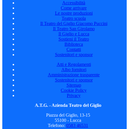
Accessibilità
Come arrivare
Le nostre produzioni
Teatro scuola
Il Teatro del Giglio Giacomo Puccini
Il Teatro San Girolamo
Il Giglio e Lucca
Sostieni il Teatro
Biblioteca
Contatti
Sostenitori e sponsor
Atti e Regolamenti
Albo fornitori
Amministrazione trasparente
Sostenitori e sponsor
Sitemap
Cookie Policy
Privacy
A.T.G. - Azienda Teatro del Giglio
Piazza del Giglio, 13-15
55100 - Lucca
Telefono:
0583 46531