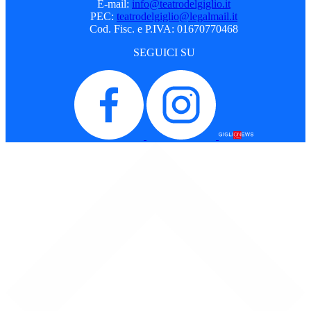
E-mail:
info@teatrodelgiglio.it
PEC:
teatrodelgiglio@legalmail.it
Cod. Fisc. e P.IVA: 01670770468
SEGUICI SU