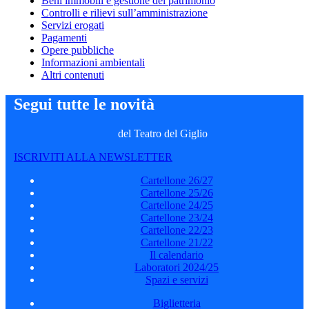
Beni immobili e gestione del patrimonio
Controlli e rilievi sull’amministrazione
Servizi erogati
Pagamenti
Opere pubbliche
Informazioni ambientali
Altri contenuti
Segui tutte le novità
del Teatro del Giglio
ISCRIVITI ALLA NEWSLETTER
Cartellone 26/27
Cartellone 25/26
Cartellone 24/25
Cartellone 23/24
Cartellone 22/23
Cartellone 21/22
Il calendario
Laboratori 2024/25
Spazi e servizi
Biglietteria