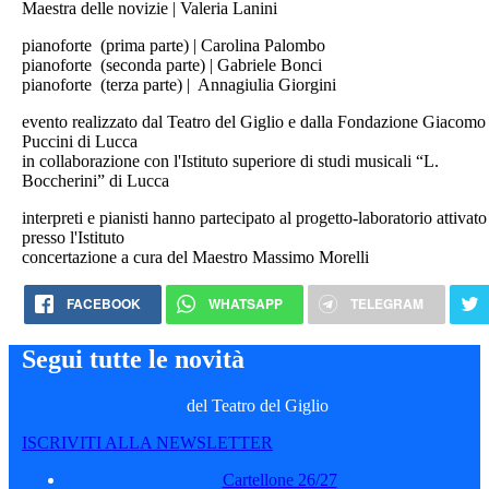
Maestra delle novizie | Valeria Lanini
pianoforte (prima parte) | Carolina Palombo
pianoforte (seconda parte) | Gabriele Bonci
pianoforte (terza parte) | Annagiulia Giorgini
evento realizzato dal Teatro del Giglio e dalla Fondazione Giacomo
Puccini di Lucca
in collaborazione con l'Istituto superiore di studi musicali “L.
Boccherini” di Lucca
interpreti e pianisti hanno partecipato al progetto-laboratorio attivato
presso l'Istituto
concertazione a cura del Maestro Massimo Morelli
FACEBOOK
WHATSAPP
TELEGRAM
Segui tutte le novità
del Teatro del Giglio
ISCRIVITI ALLA NEWSLETTER
Cartellone 26/27