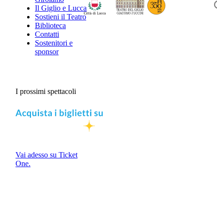
Il Giglio e Lucca
Sostieni il Teatro
Biblioteca
Contatti
Sostenitori e
sponsor
I prossimi spettacoli
Vai adesso su Ticket
One.