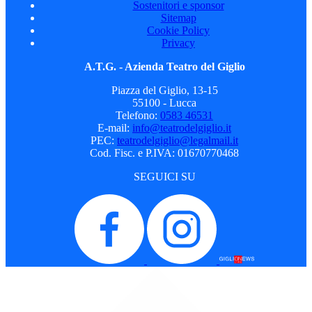
Sostenitori e sponsor
Sitemap
Cookie Policy
Privacy
A.T.G. - Azienda Teatro del Giglio
Piazza del Giglio, 13-15
55100 - Lucca
Telefono:
0583 46531
E-mail:
info@teatrodelgiglio.it
PEC:
teatrodelgiglio@legalmail.it
Cod. Fisc. e P.IVA: 01670770468
SEGUICI SU