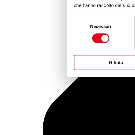
che hanno raccolto dal suo uti
Selezione
Necessari
del
consenso
Rifiuta