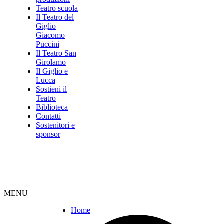
Teatro scuola
Il Teatro del
Giglio
Giacomo
Puccini
Il Teatro San
Girolamo
Il Giglio e
Lucca
Sostieni il
Teatro
Biblioteca
Contatti
Sostenitori e
sponsor
MENU
Home