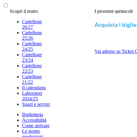
Scopri il teatro
I prossimi spettacoli
Cartellone
26/27
Cartellone
25/26
Cartellone
24/25
Vai adesso su Ticket 
Cartellone
23/24
Cartellone
22/23
Cartellone
21/22
Il calendario
Laboratori
2024/25
Spazi e servizi
Biglietteria
Accessibilità
Come arrivare
Le nostre
produzioni