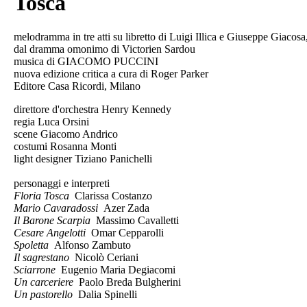
Tosca
melodramma in tre atti su libretto di Luigi Illica e Giuseppe Giacosa
dal dramma omonimo di Victorien Sardou
musica di GIACOMO PUCCINI
nuova edizione critica a cura di Roger Parker
Editore Casa Ricordi, Milano
direttore d'orchestra Henry Kennedy
regia Luca Orsini
scene Giacomo Andrico
costumi Rosanna Monti
light designer Tiziano Panichelli
personaggi e interpreti
Floria Tosca
Clarissa Costanzo
Mario Cavaradossi
Azer Zada
Il Barone Scarpia
Massimo Cavalletti
Cesare Angelotti
Omar Cepparolli
Spoletta
Alfonso Zambuto
Il sagrestano
Nicolò Ceriani
Sciarrone
Eugenio Maria Degiacomi
Un carceriere
Paolo Breda Bulgherini
Un pastorello
Dalia Spinelli