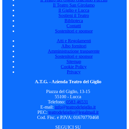
Il Teatro San Girolamo
Il Giglio e Lucca
Sostieni il Teatro
Biblioteca
Contatti
Sostenitori e sponsor
Atti e Regolamenti
Albo fornitori
Amministrazione trasparente
Sostenitori e sponsor
Sitemap
Cookie Policy
Privacy
A.T.G. - Azienda Teatro del Giglio
Piazza del Giglio, 13-15
55100 - Lucca
Telefono:
0583 46531
E-mail:
info@teatrodelgiglio.it
PEC:
teatrodelgiglio@legalmail.it
Cod. Fisc. e P.IVA: 01670770468
SEGUICI SU