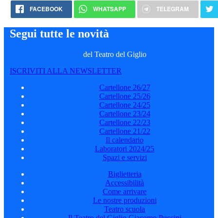
FACEBOOK
WHATSAPP
TELEGRAM
Segui tutte le novità
del Teatro del Giglio
ISCRIVITI ALLA NEWSLETTER
Cartellone 26/27
Cartellone 25/26
Cartellone 24/25
Cartellone 23/24
Cartellone 22/23
Cartellone 21/22
Il calendario
Laboratori 2024/25
Spazi e servizi
Biglietteria
Accessibilità
Come arrivare
Le nostre produzioni
Teatro scuola
Il Teatro del Giglio Giacomo Puccini