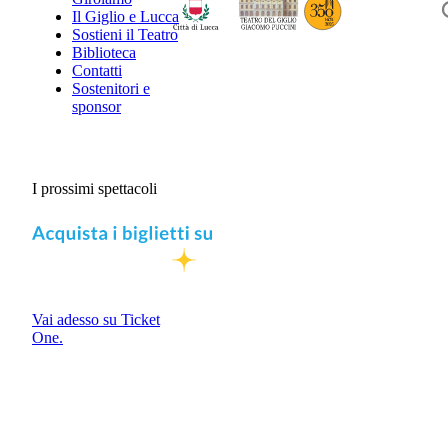
Il Giglio e Lucca
Sostieni il Teatro
Biblioteca
Contatti
Sostenitori e
sponsor
I prossimi spettacoli
Vai adesso su Ticket
One.