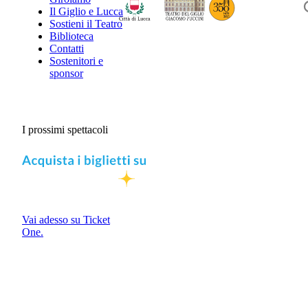
Il Giglio e Lucca
Sostieni il Teatro
Biblioteca
Contatti
Sostenitori e
sponsor
I prossimi spettacoli
Vai adesso su Ticket
One.