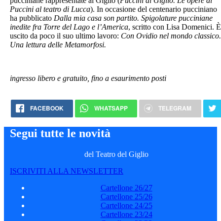
pucciniane rappresentate al Giglio (
Puccini al Giglio. Le opere di
Puccini al teatro di Lucca
). In occasione del centenario pucciniano
ha pubblicato
Dalla mia casa son partito. Spigolature pucciniane
inedite fra Torre del Lago e l’America
, scritto con Lisa Domenici. È
uscito da poco il suo ultimo lavoro:
Con Ovidio nel mondo classico.
Una lettura delle Metamorfosi.
ingresso libero e gratuito, fino a esaurimento posti
FACEBOOK
WHATSAPP
TELEGRAM
Segui tutte le novità
del Teatro del Giglio
ISCRIVITI ALLA NEWSLETTER
Cartellone 26/27
Cartellone 25/26
Cartellone 24/25
Cartellone 23/24