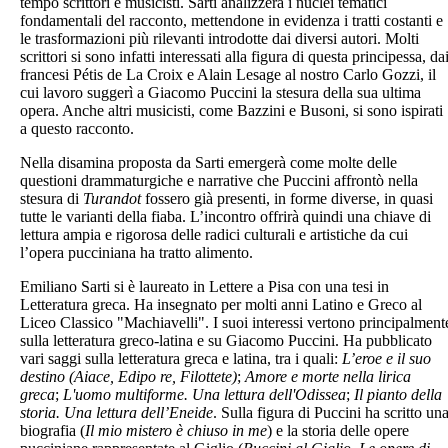
tempo scrittori e musicisti. Sarti analizzerà i nuclei tematici
fondamentali del racconto, mettendone in evidenza i tratti costanti e
le trasformazioni più rilevanti introdotte dai diversi autori. Molti
scrittori si sono infatti interessati alla figura di questa principessa, da
francesi Pétis de La Croix e Alain Lesage al nostro Carlo Gozzi, il
cui lavoro suggerì a Giacomo Puccini la stesura della sua ultima
opera. Anche altri musicisti, come Bazzini e Busoni, si sono ispirati
a questo racconto.
Nella disamina proposta da Sarti emergerà come molte delle
questioni drammaturgiche e narrative che Puccini affrontò nella
stesura di
Turandot
fossero già presenti, in forme diverse, in quasi
tutte le varianti della fiaba. L’incontro offrirà quindi una chiave di
lettura ampia e rigorosa delle radici culturali e artistiche da cui
l’opera pucciniana ha tratto alimento.
Emiliano Sarti si è laureato in Lettere a Pisa con una tesi in
Letteratura greca. Ha insegnato per molti anni Latino e Greco al
Liceo Classico "Machiavelli". I suoi interessi vertono principalment
sulla letteratura greco-latina e su Giacomo Puccini. Ha pubblicato
vari saggi sulla letteratura greca e latina, tra i quali:
L’eroe e il suo
destino (Aiace, Edipo re, Filottete)
;
Amore e morte nella lirica
greca
;
L'uomo multiforme. Una lettura dell'Odissea
;
Il pianto della
storia. Una lettura dell’Eneide
. Sulla figura di Puccini ha scritto un
biografia (
Il mio mistero è chiuso in me
) e la storia delle opere