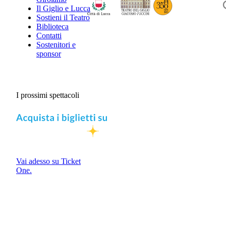
Il Giglio e Lucca
Sostieni il Teatro
Biblioteca
Contatti
Sostenitori e
sponsor
I prossimi spettacoli
Vai adesso su Ticket
One.