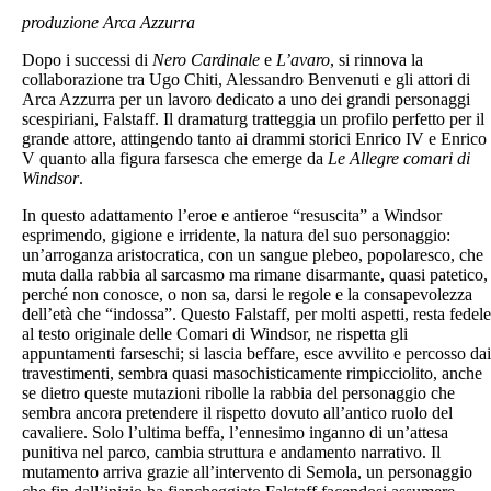
produzione Arca Azzurra
Dopo i successi di
Nero Cardinale
e
L’avaro
, si rinnova la
collaborazione tra Ugo Chiti, Alessandro Benvenuti e gli attori di
Arca Azzurra per un lavoro dedicato a uno dei grandi personaggi
scespiriani, Falstaff. Il dramaturg tratteggia un profilo perfetto per il
grande attore, attingendo tanto ai drammi storici Enrico IV e Enrico
V quanto alla figura farsesca che emerge da
Le Allegre comari di
Windsor
.
In questo adattamento l’eroe e antieroe “resuscita” a Windsor
esprimendo, gigione e irridente, la natura del suo personaggio:
un’arroganza aristocratica, con un sangue plebeo, popolaresco, che
muta dalla rabbia al sarcasmo ma rimane disarmante, quasi patetico,
perché non conosce, o non sa, darsi le regole e la consapevolezza
dell’età che “indossa”. Questo Falstaff, per molti aspetti, resta fedele
al testo originale delle Comari di Windsor, ne rispetta gli
appuntamenti farseschi; si lascia beffare, esce avvilito e percosso dai
travestimenti, sembra quasi masochisticamente rimpicciolito, anche
se dietro queste mutazioni ribolle la rabbia del personaggio che
sembra ancora pretendere il rispetto dovuto all’antico ruolo del
cavaliere. Solo l’ultima beffa, l’ennesimo inganno di un’attesa
punitiva nel parco, cambia struttura e andamento narrativo. Il
mutamento arriva grazie all’intervento di Semola, un personaggio