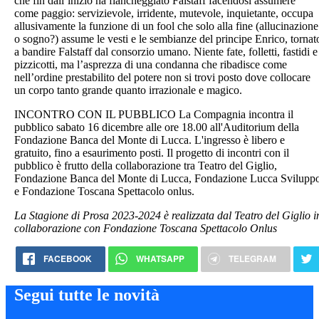
che fin dall’inizio ha fiancheggiato Falstaff facendosi assumere
come paggio: servizievole, irridente, mutevole, inquietante, occupa
allusivamente la funzione di un fool che solo alla fine (allucinazione
o sogno?) assume le vesti e le sembianze del principe Enrico, tornat
a bandire Falstaff dal consorzio umano. Niente fate, folletti, fastidi e
pizzicotti, ma l’asprezza di una condanna che ribadisce come
nell’ordine prestabilito del potere non si trovi posto dove collocare
un corpo tanto grande quanto irrazionale e magico.
INCONTRO CON IL PUBBLICO La Compagnia incontra il
pubblico sabato 16 dicembre alle ore 18.00 all'Auditorium della
Fondazione Banca del Monte di Lucca. L'ingresso è libero e
gratuito, fino a esaurimento posti. Il progetto di incontri con il
pubblico è frutto della collaborazione tra Teatro del Giglio,
Fondazione Banca del Monte di Lucca, Fondazione Lucca Svilupp
e Fondazione Toscana Spettacolo onlus.
La Stagione di Prosa 2023-2024 è realizzata dal Teatro del Giglio i
collaborazione con Fondazione Toscana Spettacolo Onlus
FACEBOOK
WHATSAPP
TELEGRAM
Segui tutte le novità