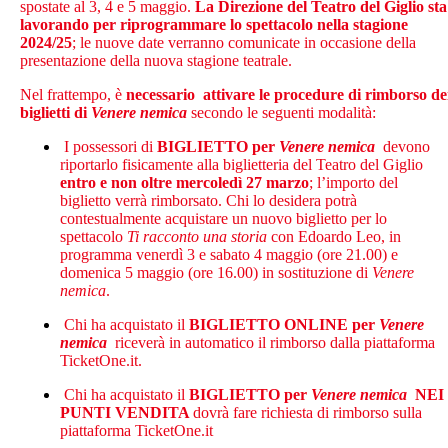
spostate al 3, 4 e 5 maggio.
La Direzione del Teatro del Giglio sta
lavorando per riprogrammare lo spettacolo nella stagione
2024/25
; le nuove date verranno comunicate in occasione della
presentazione della nuova stagione teatrale.
Nel frattempo, è
necessario
attivare le procedure di rimborso de
biglietti di
Venere nemica
secondo le seguenti modalità:
I possessori di
BIGLIETTO per
Venere nemica
devono
riportarlo fisicamente alla biglietteria del Teatro del Giglio
entro e non oltre mercoledì 27 marzo
; l’importo del
biglietto verrà rimborsato. Chi lo desidera potrà
contestualmente acquistare un nuovo biglietto per lo
spettacolo
Ti racconto una storia
con Edoardo Leo, in
programma venerdì 3 e sabato 4 maggio (ore 21.00) e
domenica 5 maggio (ore 16.00) in sostituzione di
Venere
nemica
.
Chi ha acquistato il
BIGLIETTO ONLINE per
Venere
nemica
riceverà in automatico il rimborso dalla piattaforma
TicketOne.it.
Chi ha acquistato il
BIGLIETTO per
Venere nemica
NEI
PUNTI VENDITA
dovrà fare richiesta di rimborso sulla
piattaforma TicketOne.it