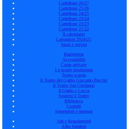
Cartellone 26/27
Cartellone 25/26
Cartellone 24/25
Cartellone 23/24
Cartellone 22/23
Cartellone 21/22
Il calendario
Laboratori 2024/25
Spazi e servizi
Biglietteria
Accessibilità
Come arrivare
Le nostre produzioni
Teatro scuola
Il Teatro del Giglio Giacomo Puccini
Il Teatro San Girolamo
Il Giglio e Lucca
Sostieni il Teatro
Biblioteca
Contatti
Sostenitori e sponsor
Atti e Regolamenti
Albo fornitori