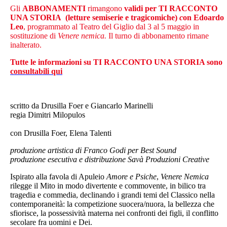
Gli
ABBONAMENTI
rimangono
validi per TI RACCONTO
UNA STORIA
(letture semiserie e tragicomiche)
c
on Edoardo
Leo
, programmato al Teatro del Giglio dal 3 al 5 maggio in
sostituzione di
Venere nemica.
Il turno di abbonamento rimane
inalterato.
Tutte le informazioni su TI RACCONTO UNA STORIA sono
consultabili qui
scritto da Drusilla Foer e Giancarlo Marinelli
regia Dimitri Milopulos
con Drusilla Foer, Elena Talenti
produzione artistica di Franco Godi per Best Sound
produzione esecutiva e distribuzione Savà Produzioni Creative
Ispirato alla favola di Apuleio
Amore e Psiche
,
Venere Nemica
rilegge il Mito in modo divertente e commovente, in bilico tra
tragedia e commedia, declinando i grandi temi del Classico nella
contemporaneità: la competizione suocera/nuora, la bellezza che
sfiorisce, la possessività materna nei confronti dei figli, il conflitto
secolare fra uomini e Dei.