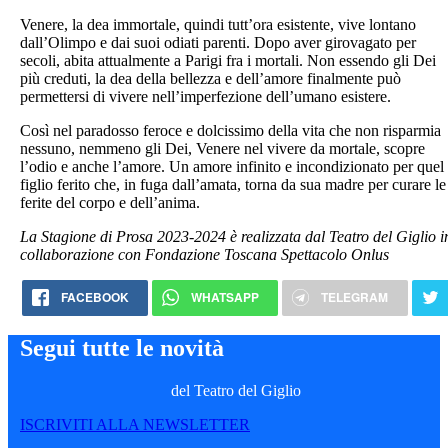
Venere, la dea immortale, quindi tutt’ora esistente, vive lontano
dall’Olimpo e dai suoi odiati parenti. Dopo aver girovagato per
secoli, abita attualmente a Parigi fra i mortali. Non essendo gli Dei
più creduti, la dea della bellezza e dell’amore finalmente può
permettersi di vivere nell’imperfezione dell’umano esistere.
Così nel paradosso feroce e dolcissimo della vita che non risparmia
nessuno, nemmeno gli Dei, Venere nel vivere da mortale, scopre
l’odio e anche l’amore. Un amore infinito e incondizionato per quel
figlio ferito che, in fuga dall’amata, torna da sua madre per curare le
ferite del corpo e dell’anima.
La Stagione di Prosa 2023-2024 è realizzata dal Teatro del Giglio i
collaborazione con Fondazione Toscana Spettacolo Onlus
FACEBOOK
WHATSAPP
TELEGRAM
Segui tutte le novità
del Teatro del Giglio
ISCRIVITI ALLA NEWSLETTER