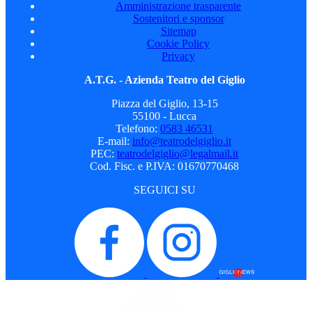
Amministrazione trasparente
Sostenitori e sponsor
Sitemap
Cookie Policy
Privacy
A.T.G. - Azienda Teatro del Giglio
Piazza del Giglio, 13-15
55100 - Lucca
Telefono:
0583 46531
E-mail:
info@teatrodelgiglio.it
PEC:
teatrodelgiglio@legalmail.it
Cod. Fisc. e P.IVA: 01670770468
SEGUICI SU