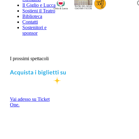
Il Giglio e Lucca
Sostieni il Teatro
Biblioteca
Contatti
Sostenitori e
sponsor
I prossimi spettacoli
Vai adesso su Ticket
One.