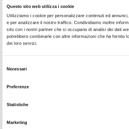
Cartellone 26/27
Questo sito web utilizza i cookie
Cartellone 25/26
Cartellone 24/25
Utilizziamo i cookie per personalizzare contenuti ed annunci, 
Cartellone 23/24
e per analizzare il nostro traffico. Condividiamo inoltre inform
Cartellone 22/23
sito con i nostri partner che si occupano di analisi dei dati we
Cartellone 21/22
Il calendario
potrebbero combinarle con altre informazioni che ha fornito l
Laboratori 2024/25
dei loro servizi.
Spazi e servizi
Biglietteria
Accessibilità
Selezione
Come arrivare
Necessari
del
Le nostre produzioni
Teatro scuola
consenso
Il Teatro del Giglio Giacomo Puccini
Preferenze
Il Teatro San Girolamo
Il Giglio e Lucca
Sostieni il Teatro
Biblioteca
Statistiche
Contatti
Sostenitori e sponsor
Marketing
Atti e Regolamenti
Albo fornitori