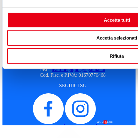
Amministrazione trasparente
Sostenitori e sponsor
Sitemap
Accetta tutti
Cookie Policy
Privacy
A.T.G. - Azienda Teatro del Giglio
Accetta selezionati
Piazza del Giglio, 13-15
55100 - Lucca
Rifiuta
Telefono:
0583 46531
E-mail:
info@teatrodelgiglio.it
PEC:
teatrodelgiglio@legalmail.it
Cod. Fisc. e P.IVA: 01670770468
SEGUICI SU