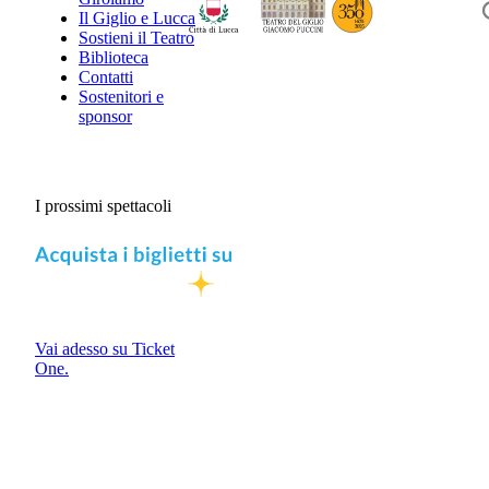
Il Giglio e Lucca
Sostieni il Teatro
Biblioteca
Contatti
Sostenitori e
sponsor
I prossimi spettacoli
Vai adesso su Ticket
One.