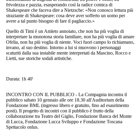
frivolezza e pazzia, esasperando così la radice comica di
Shakespeare che faceva dire a Nietzsche: «Non conosco lettura più
straziante di Shakespeare: cosa deve aver sofferto un uomo per
avere a tal punto bisogno di fare il pagliaccio.»
Quello di Timi è un Amleto annoiato, che non ha più voglia di
interpretare la monotona storia familiare, non ha più voglia di amare
Ofelia, non ha più voglia di niente. Voci fuori campo lo richiamano,
invano, al suo destino. Intorno a lui si muovono i personaggi
scaturiti dalla sua instabile mente interpretati da Mascino, Rocco e
Lietti, sue storiche sodali artistiche.
Durata: 1h 40'
INCONTRO CON IL PUBBLICO - La Compagnia incontra il
pubblico sabato 10 gennaio alle ore 18.30 all'Auditorium della
Fondazione BML (ingresso libero e gratuito, fino ad esaurimento
posti). Il progetto di incontri con il pubblico è frutto della
collaborazione tra Teatro del Giglio, Fondazione Banca del Monte
di Lucca, Fondazione Lucca Sviluppo e Fondazione Toscana
Spettacolo onlus.