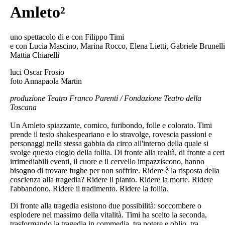
Amleto²
uno spettacolo di e con Filippo Timi
e con Lucia Mascino, Marina Rocco, Elena Lietti, Gabriele Brunelli
Mattia Chiarelli
luci Oscar Frosio
foto Annapaola Martin
produzione Teatro Franco Parenti / Fondazione Teatro della
Toscana
Un Amleto spiazzante, comico, furibondo, folle e colorato. Timi
prende il testo shakespeariano e lo stravolge, rovescia passioni e
personaggi nella stessa gabbia da circo all'interno della quale si
svolge questo elogio della follia. Di fronte alla realtà, di fronte a cert
irrimediabili eventi, il cuore e il cervello impazziscono, hanno
bisogno di trovare fughe per non soffrire. Ridere è la risposta della
coscienza alla tragedia? Ridere il pianto. Ridere la morte. Ridere
l'abbandono, Ridere il tradimento. Ridere la follia.
Di fronte alla tragedia esistono due possibilità: soccombere o
esplodere nel massimo della vitalità. Timi ha scelto la seconda,
trasformando la tragedia in commedia, tra potere e oblio, tra