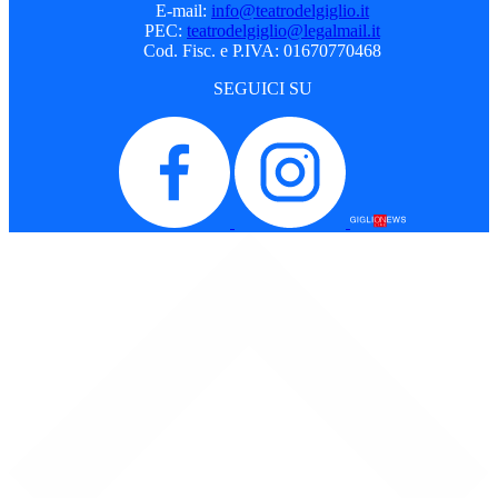
E-mail:
info@teatrodelgiglio.it
PEC:
teatrodelgiglio@legalmail.it
Cod. Fisc. e P.IVA: 01670770468
SEGUICI SU