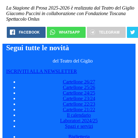
La Stagione di Prosa 2025-2026 è realizzata dal Teatro del Giglio
Giacomo Puccini in collaborazione con Fondazione Toscana
Spettacolo Onlus
FACEBOOK
WHATSAPP
TELEGRAM
Segui tutte le novità
del Teatro del Giglio
ISCRIVITI ALLA NEWSLETTER
Cartellone 26/27
Cartellone 25/26
Cartellone 24/25
Cartellone 23/24
Cartellone 22/23
Cartellone 21/22
Il calendario
Laboratori 2024/25
Spazi e servizi
Biglietteria