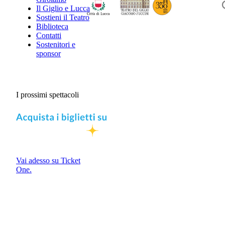
Il Giglio e Lucca
Sostieni il Teatro
Biblioteca
Contatti
Sostenitori e
sponsor
I prossimi spettacoli
Vai adesso su Ticket
One.