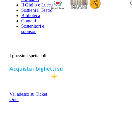
Il Giglio e Lucca
Sostieni il Teatro
Biblioteca
Contatti
Sostenitori e
sponsor
I prossimi spettacoli
Vai adesso su Ticket
One.