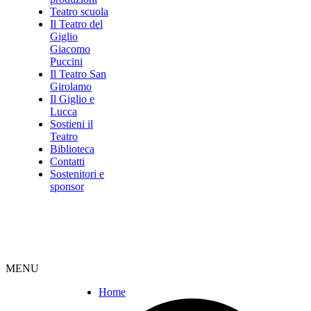
Teatro scuola
Il Teatro del
Giglio
Giacomo
Puccini
Il Teatro San
Girolamo
Il Giglio e
Lucca
Sostieni il
Teatro
Biblioteca
Contatti
Sostenitori e
sponsor
MENU
Home