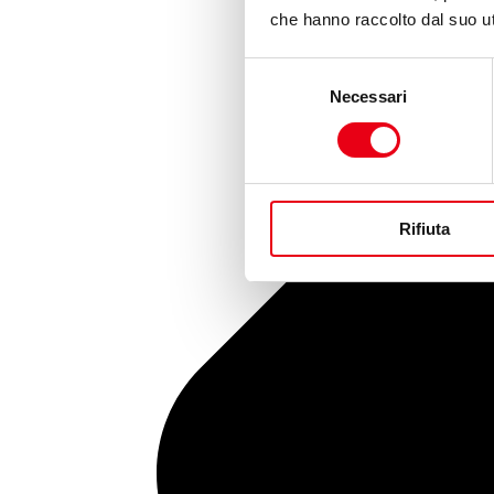
che hanno raccolto dal suo uti
Selezione
Necessari
del
consenso
Rifiuta