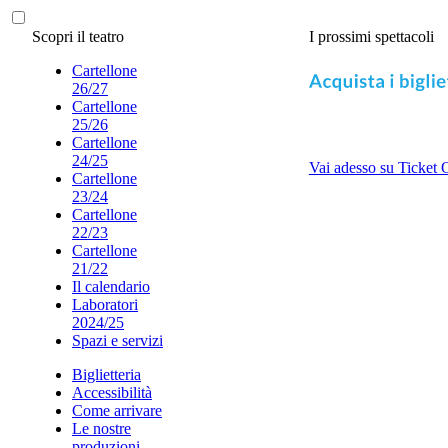
Scopri il teatro
I prossimi spettacoli
Cartellone
26/27
Cartellone
25/26
Cartellone
24/25
Vai adesso su Ticket 
Cartellone
23/24
Cartellone
22/23
Cartellone
21/22
Il calendario
Laboratori
2024/25
Spazi e servizi
Biglietteria
Accessibilità
Come arrivare
Le nostre
produzioni