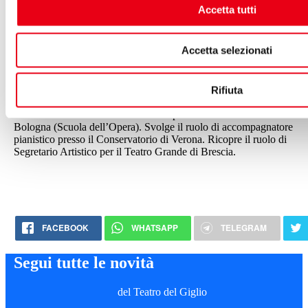
produzione di musical originali. Promotore e direttore artistico del
Accetta tutti
concorso lirico “Bazzini” di Montichiari (Brescia), ha scritto e
diretto per Terres des Hommes e la Commissione Europea il
progetto “Music bridges West Bank, Italy and France”, che ha
Accetta selezionati
coinvolto più di 5000 bambini in Medio Oriente. E’ tuttavia da
pianista accompagnatore che ha svolto la maggior parte della sua
attività. Collabora e ha collaborato in passato con il Teatro Grande d
Brescia, il Festival Donizetti di Bergamo, il Teatro Comunale di
Rifiuta
Modena, il Teatro del Maggio Fiorentino, Opera de
Tenerife. Attualmente è vocal coach per il Teatro Comunale di
Bologna (Scuola dell’Opera). Svolge il ruolo di accompagnatore
pianistico presso il Conservatorio di Verona. Ricopre il ruolo di
Segretario Artistico per il Teatro Grande di Brescia.
FACEBOOK
WHATSAPP
TELEGRAM
Segui tutte le novità
del Teatro del Giglio