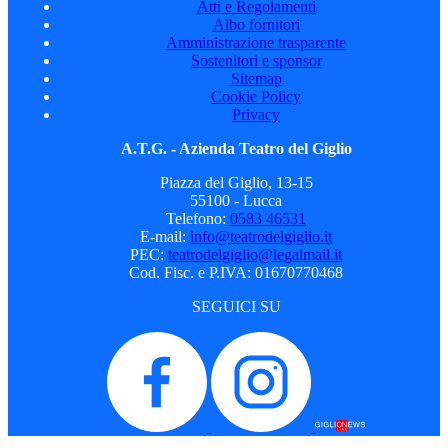
Atti e Regolamenti
Albo fornitori
Amministrazione trasparente
Sostenitori e sponsor
Sitemap
Cookie Policy
Privacy
A.T.G. - Azienda Teatro del Giglio
Piazza del Giglio, 13-15
55100 - Lucca
Telefono:
0583 46531
E-mail:
info@teatrodelgiglio.it
PEC:
teatrodelgiglio@legalmail.it
Cod. Fisc. e P.IVA: 01670770468
SEGUICI SU