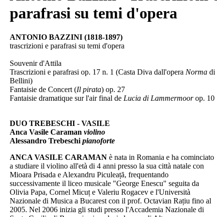
parafrasi su temi d'opera
ANTONIO BAZZINI (1818-1897)
trascrizioni e parafrasi su temi d'opera
Souvenir d'Attila
Trascrizioni e parafrasi op. 17 n. 1 (Casta Diva dall'opera
Norma
di
Bellini)
Fantaisie de Concert (
Il pirata
) op. 27
Fantaisie dramatique sur l'air final de
Lucia di Lammermoor
op. 10
DUO TREBESCHI - VASILE
Anca Vasile Caraman
violino
Alessandro Trebeschi
pianoforte
ANCA VASILE CARAMAN
è nata in Romania e ha cominciato
a studiare il violino all'età di 4 anni presso la sua città natale con
Mioara Prisada e Alexandru Piculeață, frequentando
successivamente il liceo musicale "George Enescu" seguita da
Olivia Papa, Cornel Micuț e Valeriu Rogacev e l'Università
Nazionale di Musica a Bucarest con il prof. Octavian Rațiu fino al
2005. Nel 2006 inizia gli studi presso l'Accademia Nazionale di