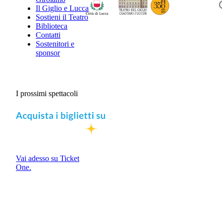
Il Giglio e Lucca
Sostieni il Teatro
Biblioteca
Contatti
Sostenitori e
sponsor
I prossimi spettacoli
Vai adesso su Ticket
One.