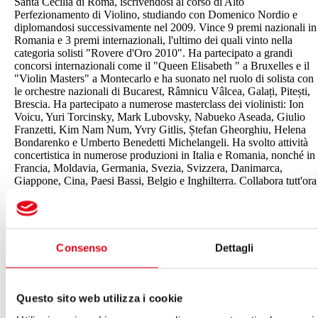
Santa Cecilia di Roma, iscrivendosi al corso di Alto
Perfezionamento di Violino, studiando con Domenico Nordio e
diplomandosi successivamente nel 2009. Vince 9 premi nazionali in
Romania e 3 premi internazionali, l'ultimo dei quali vinto nella
categoria solisti "Rovere d'Oro 2010". Ha partecipato a grandi
concorsi internazionali come il "Queen Elisabeth " a Bruxelles e il
"Violin Masters" a Montecarlo e ha suonato nel ruolo di solista con
le orchestre nazionali di Bucarest, Râmnicu Vâlcea, Galați, Pitești,
Brescia. Ha partecipato a numerose masterclass dei violinisti: Ion
Voicu, Yuri Torcinsky, Mark Lubovsky, Nabueko Aseada, Giulio
Franzetti, Kim Nam Num, Yvry Gitlis, Ștefan Gheorghiu, Helena
Bondarenko e Umberto Benedetti Michelangeli. Ha svolto attività
concertistica in numerose produzioni in Italia e Romania, nonché in
Francia, Moldavia, Germania, Svezia, Svizzera, Danimarca,
Giappone, Cina, Paesi Bassi, Belgio e Inghilterra. Collabora tutt'ora
con il pianista Enrico Pompili, con il quale ha registrato due CD,
presentando le musiche di Alberto Bonera e suona in varie
formazioni cameristiche. A settembre 2018 con la rivista “Amadeus
è uscita una selezione di trascrizioni operistiche del compositore
bresciano Antonio Bazzini, e nel novembre dello stesso anno
Consenso
Dettagli
l’integrale in 5 cd per “Brilliant Classics” insieme al pianista
Alessandro Trebeschi. Per l’edizione Aldebaran ha curato la
pubblicazione del primo volume (di quattro) delle trascrizioni di
A.Bazzini. Nel 2019 sono uscite per la casa discografica BAM le 8
Questo sito web utilizza i cookie
stagioni di Vivaldi e Piazzolla registrate a Brescia insieme alla