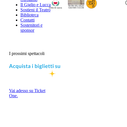
Il Giglio e Lucca
Sostieni il Teatro
Biblioteca
Contatti
Sostenitori e
sponsor
I prossimi spettacoli
Vai adesso su Ticket
One.