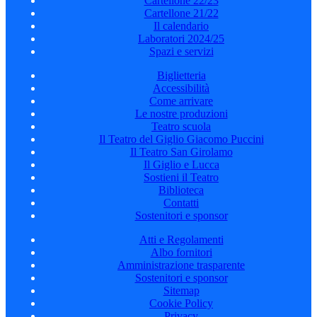
Cartellone 22/23
Cartellone 21/22
Il calendario
Laboratori 2024/25
Spazi e servizi
Biglietteria
Accessibilità
Come arrivare
Le nostre produzioni
Teatro scuola
Il Teatro del Giglio Giacomo Puccini
Il Teatro San Girolamo
Il Giglio e Lucca
Sostieni il Teatro
Biblioteca
Contatti
Sostenitori e sponsor
Atti e Regolamenti
Albo fornitori
Amministrazione trasparente
Sostenitori e sponsor
Sitemap
Cookie Policy
Privacy