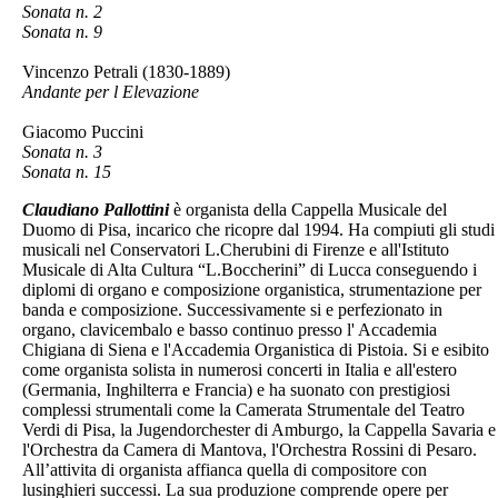
Sonata n. 2
Sonata n. 9
Vincenzo Petrali (1830-1889)
Andante per l Elevazione
Giacomo Puccini
Sonata n. 3
Sonata n. 15
Claudiano Pallottini
è organista della Cappella Musicale del
Duomo di Pisa, incarico che ricopre dal 1994. Ha compiuti gli studi
musicali nel Conservatori L.Cherubini di Firenze e all'Istituto
Musicale di Alta Cultura “L.Boccherini” di Lucca conseguendo i
diplomi di organo e composizione organistica, strumentazione per
banda e composizione. Successivamente si e perfezionato in
organo, clavicembalo e basso continuo presso l' Accademia
Chigiana di Siena e l'Accademia Organistica di Pistoia. Si e esibito
come organista solista in numerosi concerti in Italia e all'estero
(Germania, Inghilterra e Francia) e ha suonato con prestigiosi
complessi strumentali come la Camerata Strumentale del Teatro
Verdi di Pisa, la Jugendorchester di Amburgo, la Cappella Savaria e
l'Orchestra da Camera di Mantova, l'Orchestra Rossini di Pesaro.
All’attivita di organista affianca quella di compositore con
lusinghieri successi. La sua produzione comprende opere per