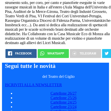
strumento solo, per coro, per canto e pianoforte eseguite in varie
rassegne musicali in Italia e all'estero (Aula Magna dell'Universita d
Pisa, Auditori de la Merce-Girona, Teatro degli Industri Grosseto,
Teatro Verdi di Pisa, VI Festival dei Cori Universitari-Perugia,
Rassegna Organistica Diocesi di Fidenza-Parma, Universitatskirche
Innsbruck ecc...). Da anni si dedica alla realizzazione di spettacoli
musicali per le scuole scrivendo brani destinati alle orchestre
didattiche. Ha Collaborato con la Casa Musicale Eco di Monza alla
realizzazione di un volume di musiche per violino e pianoforte
destinato agli allievi dei Licei Musicali.
FACEBOOK
WHATSAPP
TELEGRAM
Segui tutte le novità
del Teatro del Giglio
ISCRIVITI ALLA NEWSLETTER
Cartellone 26/27
Cartellone 25/26
Cartellone 24/25
Cartellone 23/24