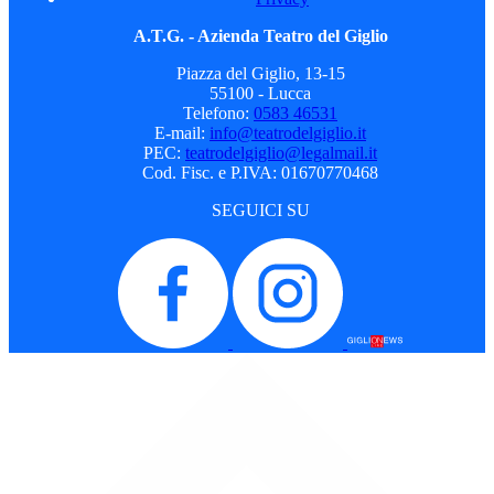
A.T.G. - Azienda Teatro del Giglio
Piazza del Giglio, 13-15
55100 - Lucca
Telefono:
0583 46531
E-mail:
info@teatrodelgiglio.it
PEC:
teatrodelgiglio@legalmail.it
Cod. Fisc. e P.IVA: 01670770468
SEGUICI SU