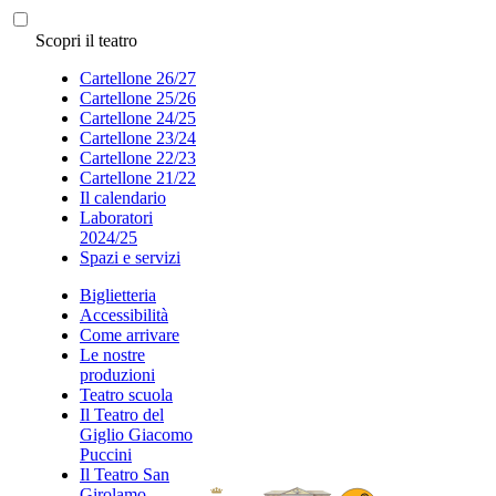
Scopri il teatro
Cartellone 26/27
Cartellone 25/26
Cartellone 24/25
Cartellone 23/24
Cartellone 22/23
Cartellone 21/22
Il calendario
Laboratori
2024/25
Spazi e servizi
Biglietteria
Accessibilità
Come arrivare
Le nostre
produzioni
Teatro scuola
Il Teatro del
Giglio Giacomo
Puccini
Il Teatro San
Girolamo