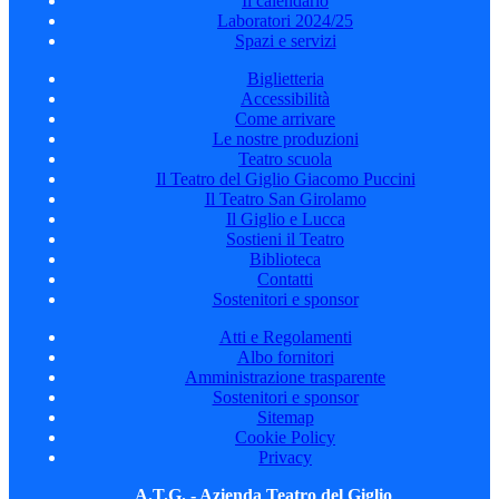
Il calendario
Laboratori 2024/25
Spazi e servizi
Biglietteria
Accessibilità
Come arrivare
Le nostre produzioni
Teatro scuola
Il Teatro del Giglio Giacomo Puccini
Il Teatro San Girolamo
Il Giglio e Lucca
Sostieni il Teatro
Biblioteca
Contatti
Sostenitori e sponsor
Atti e Regolamenti
Albo fornitori
Amministrazione trasparente
Sostenitori e sponsor
Sitemap
Cookie Policy
Privacy
A.T.G. - Azienda Teatro del Giglio