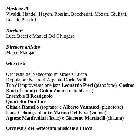
Musiche di
Vivaldi, Händel, Haydn, Rossini, Boccherini, Mozart, Giuliani,
Leclair, Puccini
Direttori
Luca Bacci e Manuel Del Ghingaro
Direttore artistico
Marco Mangani
Gli artisti
Orchestra del Settecento musicale a Lucca
Doppiatore Nastro d’Argento
Carlo Valli
Trio di improvvisazione jazz
Leonardo Pieri
(pianoforte),
Cosimo
Boni
(flicorno) e
Guido Zorn
(contrabbasso)
Ensemble
Il Rossignolo
Quartetto Don Luis
Chiara Ramello
(soprano) e
Alberto Vannucci
(pianoforte)
Luca Celoni
(violino
) e Marina Del Fava
(violino)
Agnese Manfredini
(flauto) e
Giacomo Martinelli
(chitarra)
Orchestra del Settecento musicale a Lucca