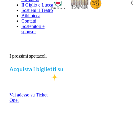
Il Giglio e Lucca
Sostieni il Teatro
Biblioteca
Contatti
Sostenitori e
sponsor
I prossimi spettacoli
Vai adesso su Ticket
One.