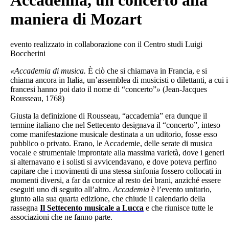
Accademia, un concerto alla
maniera di Mozart
evento realizzato in collaborazione con il Centro studi Luigi
Boccherini
«Accademia di musica.
È ciò che si chiamava in Francia, e si
chiama ancora in Italia, un’assemblea di musicisti o dilettanti, a cui i
francesi hanno poi dato il nome di “concerto”
»
(Jean-Jacques
Rousseau, 1768)
Giusta la definizione di Rousseau, “accademia” era dunque il
termine italiano che nel Settecento designava il “concerto”, inteso
come manifestazione musicale destinata a un uditorio, fosse esso
pubblico o privato. Erano, le Accademie, delle serate di musica
vocale e strumentale improntate alla massima varietà, dove i generi
si alternavano e i solisti si avvicendavano, e dove poteva perfino
capitare che i movimenti di una stessa sinfonia fossero collocati in
momenti diversi, a far da cornice al resto dei brani, anziché essere
eseguiti uno di seguito all’altro.
Accademia
è l’evento unitario,
giunto alla sua quarta edizione, che chiude il calendario della
rassegna
Il Settecento musicale a Lucca
e che riunisce tutte le
associazioni che ne fanno parte.