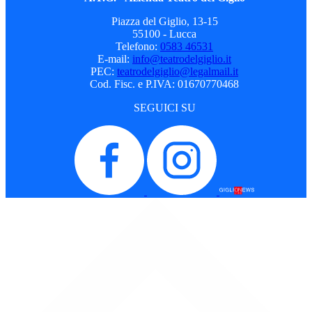
Piazza del Giglio, 13-15
55100 - Lucca
Telefono:
0583 46531
E-mail:
info@teatrodelgiglio.it
PEC:
teatrodelgiglio@legalmail.it
Cod. Fisc. e P.IVA: 01670770468
SEGUICI SU