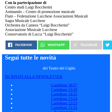
Con la partecipazione di
Centro studi Luigi Boccherini
Animando – Centro di promozione musicale
Flam – Federazione Lucchese Associazioni Musicali
Sagra Musicale Lucchese
Orchestra da Camera “Luigi Boccherini”
Associazione Musicale Lucchese
Conservatorio di Lucca “Luigi Boccherini”
FACEBOOK
WHATSAPP
TELEGRAM
Segui tutte le novità
del Teatro del Giglio
ISCRIVITI ALLA NEWSLETTER
Cartellone 26/27
Cartellone 25/26
Cartellone 24/25
Cartellone 23/24
Cartellone 22/23
Cartellone 21/22