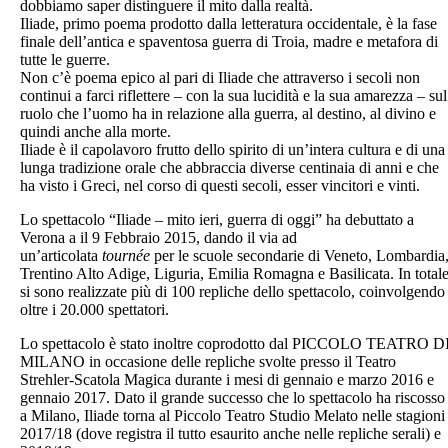
dobbiamo saper distinguere il mito dalla realtà.
Iliade, primo poema prodotto dalla letteratura occidentale, è la fase
finale dell’antica e spaventosa guerra di Troia, madre e metafora di
tutte le guerre.
Non c’è poema epico al pari di Iliade che attraverso i secoli non
continui a farci riflettere – con la sua lucidità e la sua amarezza – sul
ruolo che l’uomo ha in relazione alla guerra, al destino, al divino e
quindi anche alla morte.
Iliade è il capolavoro frutto dello spirito di un’intera cultura e di una
lunga tradizione orale che abbraccia diverse centinaia di anni e che
ha visto i Greci, nel corso di questi secoli, esser vincitori e vinti.
Lo spettacolo “Iliade – mito ieri, guerra di oggi” ha debuttato a
Verona a il 9 Febbraio 2015, dando il via ad
un’articolata
tournée
per le scuole secondarie di Veneto, Lombardia
Trentino Alto Adige, Liguria, Emilia Romagna e Basilicata. In total
si sono realizzate più di 100 repliche dello spettacolo, coinvolgendo
oltre i 20.000 spettatori.
Lo spettacolo è stato inoltre coprodotto dal PICCOLO TEATRO D
MILANO in occasione delle repliche svolte presso il Teatro
Strehler-Scatola Magica durante i mesi di gennaio e marzo 2016 e
gennaio 2017. Dato il grande successo che lo spettacolo ha riscosso
a Milano, Iliade torna al Piccolo Teatro Studio Melato nelle stagioni
2017/18 (dove registra il tutto esaurito anche nelle repliche serali) e