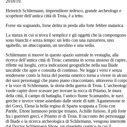
2018/19.
Heinrich Schliemann, imprenditore tedesco, grande archeologo e
scopritore dell’antica città di Troia, è a letto.
Forse sta sognando, forse delira in preda alla forte febbre malarica.
La stanza in cui si trova è semplice e gli oggetti che la compongono
sono bianchi e senza tempo: un letto con una zanzariera, uno
sgabello, un attaccapanni, un tavolino e una sedia.
Schliemann si muove in questo spazio surreale in vestaglia, alla
ricerca dell’antica città di Troia; cammina in scena ansioso di capire,
riflette sui luoghi, cerca indicazioni geografiche nella sua Iliade
tascabile che apre e consulta di continuo. Ne legge i versi e senza
rendersene conto la forza del poema omerico torna a vivere in alcun
dei suoi personaggi che piano piano ciraccontano, attraverso il corp
e la voce di Schliemann, la storia della guerra di Troia. L’archeolog
vuole capire dove scavare per trovare la rocca di Priamo, le mura
della città, il campo di battaglia, l’antico fiume Scamandro, le navi
greche e invece viene assediato dalle storie di tutti: Agamennone re
dei Greci, Elena la bella regina di Sparta scappata a Troia con
Paride, Ettore luminoso principe troiano, Achille furioso, il più forte
fra i guerrieri greci, e Priamo re di Troia. Il racconto dei personaggi
di Iliade e la ricerca archeologica di Schliemann, vengono interrotte
dal Doctor Schliemann Show, un siparietto comico in cui il