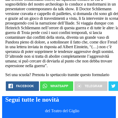
sogno/delirio del nostro archeologo lo conduce a trasformarsi in un
presentatore contemporaneo da talk show. Il Doctor Schliemann
versione cravatta e cappello di paillettes, si domanda chi sono gli de
e grazie ad un gioco di travestimenti a vista, li fa intervenire in scen
proseguendo così la narrazione dell’Iliade. Si viaggia dunque con
Heinrich Schliemann nell’orrore di questa guerra e di tutte le altre: l
guerra di Troia perde così i suoi confini temporali, si lascia
contaminare dai conflitti della storia, diventa un grande vaso di
Pandora pieno di dolore, a sottolineare il fatto che, come dice Freud
in una lettera inviata in risposta ad Albert Einstein, “(…) non c’è
speranza di poter sopprimere le tendenze aggressive degli uomini.
D’altronde non si tratta di abolire completamente l’aggressività
umana; si può cercare di deviarla al punto che non debba trovare
espressione nella guerra”.
Sei una scuola? Prenota lo spettacolo tramite questo formulario
FACEBOOK
WHATSAPP
TELEGRAM
Segui tutte le novità
del Teatro del Giglio