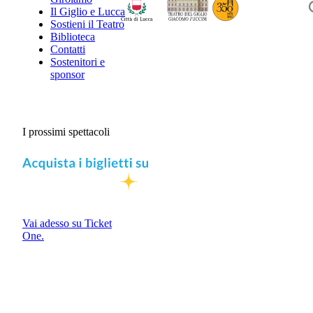
Il Giglio e Lucca
Sostieni il Teatro
Biblioteca
Contatti
Sostenitori e
sponsor
I prossimi spettacoli
Vai adesso su Ticket
One.