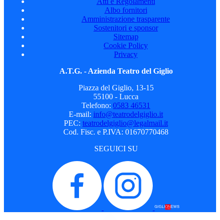
Atti e Regolamenti
Albo fornitori
Amministrazione trasparente
Sostenitori e sponsor
Sitemap
Cookie Policy
Privacy
A.T.G. - Azienda Teatro del Giglio
Piazza del Giglio, 13-15
55100 - Lucca
Telefono:
0583 46531
E-mail:
info@teatrodelgiglio.it
PEC:
teatrodelgiglio@legalmail.it
Cod. Fisc. e P.IVA: 01670770468
SEGUICI SU