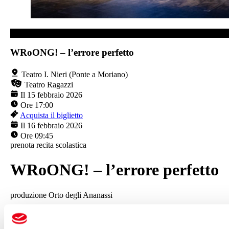
TEATRO I. NIERI (PONTE A MORIANO)
WRoONG! – l’errore perfetto
Teatro I. Nieri (Ponte a Moriano)
Teatro Ragazzi
Il 15 febbraio 2026
Ore 17:00
Acquista il biglietto
Il 16 febbraio 2026
Ore 09:45
prenota recita scolastica
WRoONG! – l’errore perfetto
produzione Orto degli Ananassi
di e con Ilaria Di Luca e Andrea Gambuzza
scene e costumi Emanuela Dall’Aglio