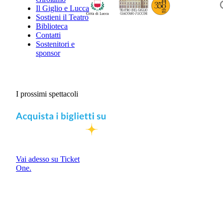
Il Giglio e Lucca
Sostieni il Teatro
Biblioteca
Contatti
Sostenitori e
sponsor
I prossimi spettacoli
Vai adesso su Ticket
One.