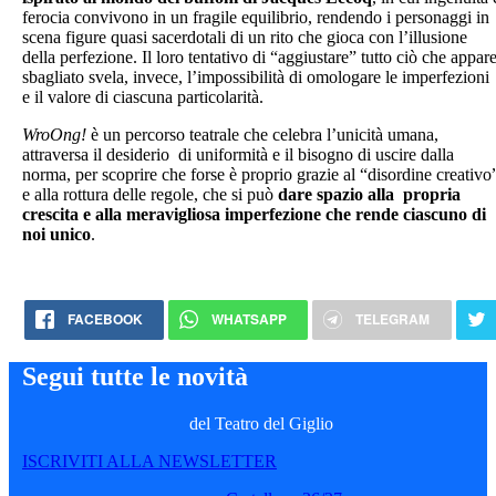
ferocia convivono in un fragile equilibrio, rendendo i personaggi in
scena figure quasi sacerdotali di un rito che gioca con l’illusione
della perfezione. Il loro tentativo di “aggiustare” tutto ciò che appar
sbagliato svela, invece, l’impossibilità di omologare le imperfezioni
e il valore di ciascuna particolarità.
WroOng!
è un percorso teatrale che celebra l’unicità umana,
attraversa il desiderio di uniformità e il bisogno di uscire dalla
norma, per scoprire che forse è proprio grazie al “disordine creativo
e alla rottura delle regole, che si può
dare spazio alla propria
crescita e alla meravigliosa imperfezione che rende ciascuno di
noi unico
.
FACEBOOK
WHATSAPP
TELEGRAM
Segui tutte le novità
del Teatro del Giglio
ISCRIVITI ALLA NEWSLETTER