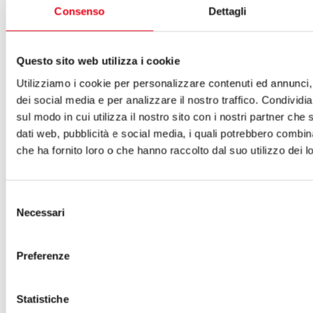
“Mattinata”
Consenso
Dettagli
Lirica di Enrico Panzacchi
Beatrice Palombi, soprano
"‘A vucchella”
Questo sito web utilizza i cookie
Arietta di Posillipo
Testo di Gabriele D’Annunzio
Utilizziamo i cookie per personalizzare contenuti ed annunci, 
Lorenzo Del Panta, baritono
dei social media e per analizzare il nostro traffico. Condividi
“Non t’amo più”
sul modo in cui utilizza il nostro sito con i nostri partner che 
Melodia
dati web, pubblicità e social media, i quali potrebbero combin
Testo di Carmelo Errico
che ha fornito loro o che hanno raccolto dal suo utilizzo dei lo
Andrea Pardini, baritono
“L’alba separa dalla luce l’onda”
Dalle -Quattro canzoni di Amaranta-
Selezione
Testo di Gabriele D’Annunzio
Necessari
Angelica D’Agliano, soprano
del
consenso
Alfredo Catalani (Lucca, 19 giugno 1854 – Milano, 7 agosto 1893)
“Senza baci”
Preferenze
Melodia
Testo della Contessa Lara
Federica Calasso, soprano
Statistiche
Ruggero Leoncavallo (Napoli, 23 aprile 1857 – Montecatini Terme,