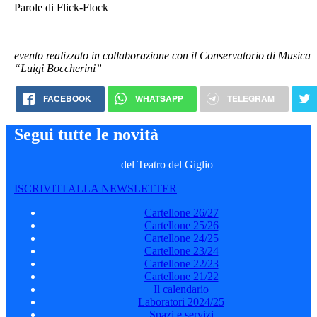
Parole di Flick-Flock
evento realizzato in collaborazione con il Conservatorio
di Musica
“Luigi Boccherini”
FACEBOOK
WHATSAPP
TELEGRAM
Segui tutte le novità
del Teatro del Giglio
ISCRIVITI ALLA NEWSLETTER
Cartellone 26/27
Cartellone 25/26
Cartellone 24/25
Cartellone 23/24
Cartellone 22/23
Cartellone 21/22
Il calendario
Laboratori 2024/25
Spazi e servizi