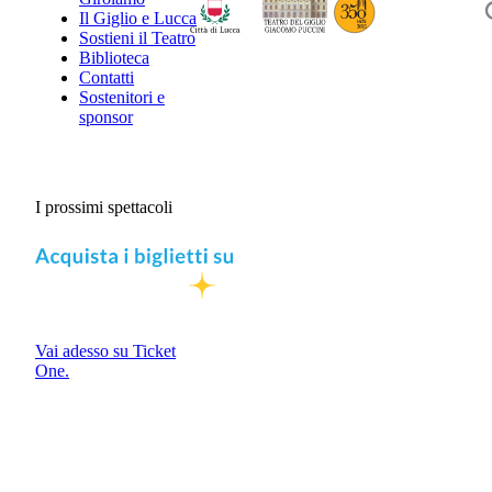
Il Giglio e Lucca
Sostieni il Teatro
Biblioteca
Contatti
Sostenitori e
sponsor
I prossimi spettacoli
Vai adesso su Ticket
One.