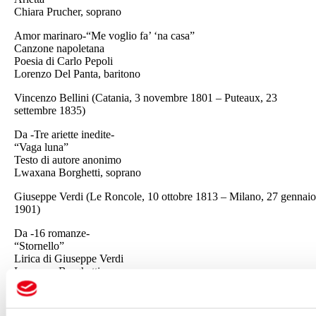
Chiara Prucher, soprano
Amor marinaro-“Me voglio fa’ ‘na casa”
Canzone napoletana
Poesia di Carlo Pepoli
Lorenzo Del Panta, baritono
Vincenzo Bellini (Catania, 3 novembre 1801 – Puteaux, 23
settembre 1835)
Da -Tre ariette inedite-
“Vaga luna”
Testo di autore anonimo
Lwaxana Borghetti, soprano
Giuseppe Verdi (Le Roncole, 10 ottobre 1813 – Milano, 27 gennaio
1901)
Da -16 romanze-
“Stornello”
Lirica di Giuseppe Verdi
Lwaxana Borghetti, soprano
Francesco Paolo Tosti (
Ortona, 9 aprile 1846 – Roma, 2 dicembre
1916)