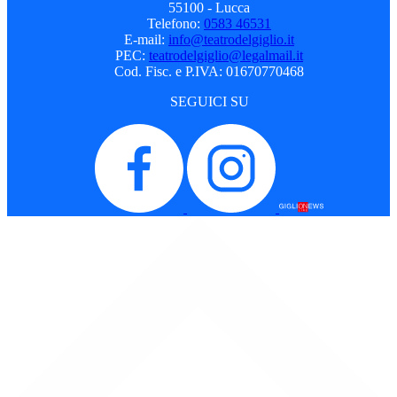
55100 - Lucca
Telefono:
0583 46531
E-mail:
info@teatrodelgiglio.it
PEC:
teatrodelgiglio@legalmail.it
Cod. Fisc. e P.IVA: 01670770468
SEGUICI SU