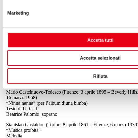
9 agosto 1919)
“Mattinata”
Marketing
Testo di Ruggero Leoncavallo
Angelica D’Agliano
Pietro Mascagni (Livorno, 7 dicembre 1863 – Roma, 2 agosto 1945
“Serenata”
Accetta tutti
Testo di Olindo Guerrini come Lorenzo Stecchetti
Andrea Pardini, baritono
Accetta selezionati
Francesco Cilea (
Palmi
,
23 luglio
1866
–
Varazze
,
20
novembre
1950
)
“Non ti voglio amar”
Lirica di Giuseppe Pessina
Rifiuta
Federica Calasso, soprano
Mario Castelnuovo-Tedesco (Firenze, 3 aprile 1895 – Beverly Hills
16 marzo 1968)
“Ninna nanna” (per l’album d’una bimba)
Testo di U. C. T.
Beatrice Palombi, soprano
Stanislao Gastaldon (Torino, 8 aprile 1861 – Firenze, 6 marzo 1939
“Musica proibita”
Melodia