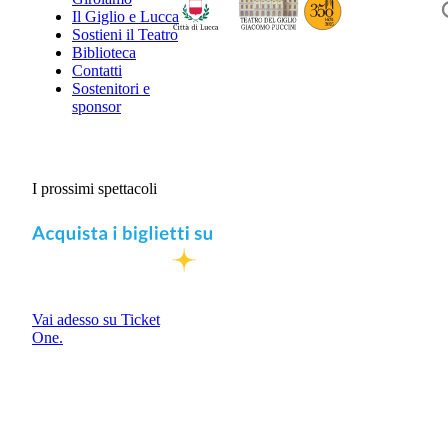
Il Giglio e Lucca
Sostieni il Teatro
Biblioteca
Contatti
Sostenitori e
sponsor
I prossimi spettacoli
Vai adesso su Ticket
One.