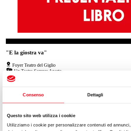
FOYER TEATRO DEL GIGLIO
"E la giostra va"
Foyer Teatro del Giglio
Un Teatro Sempre Aperto
Il 22 maggio 2024
Ore 19:00
Evento a ingresso libero fino a esaurimento posti
Consenso
Dettagli
"E la giostra va"
Questo sito web utilizza i cookie
di Francesco Libetta
(ed. Edifir)
Utilizziamo i cookie per personalizzare contenuti ed annunci, 