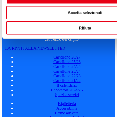
e anche della vita sociale dell’uomo.
Accetta selezionati
FACEBOOK
WHATSAPP
TELEGRAM
Segui tutte le novità
Rifiuta
del Teatro del Giglio
ISCRIVITI ALLA NEWSLETTER
Cartellone 26/27
Cartellone 25/26
Cartellone 24/25
Cartellone 23/24
Cartellone 22/23
Cartellone 21/22
Il calendario
Laboratori 2024/25
Spazi e servizi
Biglietteria
Accessibilità
Come arrivare