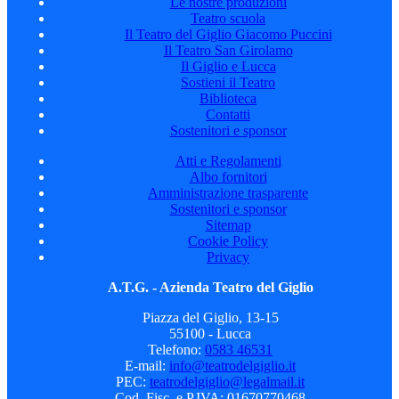
Le nostre produzioni
Teatro scuola
Il Teatro del Giglio Giacomo Puccini
Il Teatro San Girolamo
Il Giglio e Lucca
Sostieni il Teatro
Biblioteca
Contatti
Sostenitori e sponsor
Atti e Regolamenti
Albo fornitori
Amministrazione trasparente
Sostenitori e sponsor
Sitemap
Cookie Policy
Privacy
A.T.G. - Azienda Teatro del Giglio
Piazza del Giglio, 13-15
55100 - Lucca
Telefono:
0583 46531
E-mail:
info@teatrodelgiglio.it
PEC:
teatrodelgiglio@legalmail.it
Cod. Fisc. e P.IVA: 01670770468