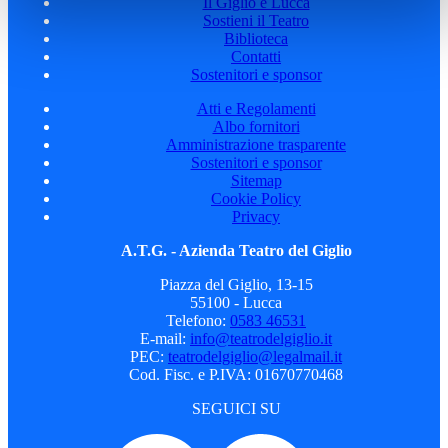
Il Giglio e Lucca
Sostieni il Teatro
Biblioteca
Contatti
Sostenitori e sponsor
Atti e Regolamenti
Albo fornitori
Amministrazione trasparente
Sostenitori e sponsor
Sitemap
Cookie Policy
Privacy
A.T.G. - Azienda Teatro del Giglio
Piazza del Giglio, 13-15
55100 - Lucca
Telefono:
0583 46531
E-mail:
info@teatrodelgiglio.it
PEC:
teatrodelgiglio@legalmail.it
Cod. Fisc. e P.IVA: 01670770468
SEGUICI SU