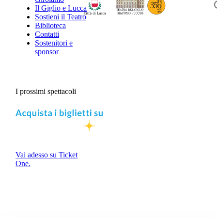
Il Giglio e Lucca
Sostieni il Teatro
Biblioteca
Contatti
Sostenitori e
sponsor
I prossimi spettacoli
Vai adesso su Ticket
One.