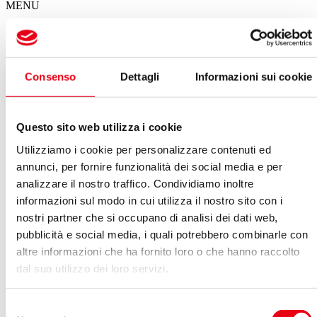
MENU
Il calendario degli spettacoli del Giglio
Consenso
Dettagli
Informazioni sui cookie
Spettacoli in questa settimana
Non ci sono eventi in programma per questa settimana
Questo sito web utilizza i cookie
VEDI ARCHIVIO SPETTACOLI
Utilizziamo i cookie per personalizzare contenuti ed
Agosto 2022
annunci, per fornire funzionalità dei social media e per
Vedi:
analizzare il nostro traffico. Condividiamo inoltre
informazioni sul modo in cui utilizza il nostro sito con i
Calendario
Lista
nostri partner che si occupano di analisi dei dati web,
LUN
MAR
MER
GIO
VEN
SAB
DOM
pubblicità e social media, i quali potrebbero combinarle con
01
02
03
04
05
06
07
altre informazioni che ha fornito loro o che hanno raccolto
08
09
10
11
12
13
14
15
16
17
18
19
20
21
dal suo utilizzo dei loro servizi.
22
23
24
25
26
27
28
29
30
31
01
02
03
04
Selezione
Nel giorno 12.08.2022 non ci sono eventi in programma