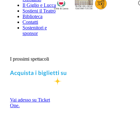
Il Giglio e Lucca
Sostieni il Teatro
Biblioteca
Contatti
Sostenitori e
sponsor
I prossimi spettacoli
Vai adesso su Ticket
One.