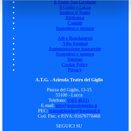
Il Teatro San Girolamo
Il Giglio e Lucca
Sostieni il Teatro
Biblioteca
Contatti
Sostenitori e sponsor
Atti e Regolamenti
Albo fornitori
Amministrazione trasparente
Sostenitori e sponsor
Sitemap
Cookie Policy
Privacy
A.T.G. - Azienda Teatro del Giglio
Piazza del Giglio, 13-15
55100 - Lucca
Telefono:
0583 46531
E-mail:
info@teatrodelgiglio.it
PEC:
teatrodelgiglio@legalmail.it
Cod. Fisc. e P.IVA: 01670770468
SEGUICI SU