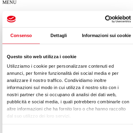
MENU
Il calendario degli spettacoli del Giglio
Spettacoli in questa settimana
Consenso
Dettagli
Informazioni sui cookie
Non ci sono eventi in programma per questa settimana
VEDI ARCHIVIO SPETTACOLI
Questo sito web utilizza i cookie
Maggio 2022
Utilizziamo i cookie per personalizzare contenuti ed
annunci, per fornire funzionalità dei social media e per
Vedi:
analizzare il nostro traffico. Condividiamo inoltre
Calendario
Lista
informazioni sul modo in cui utilizza il nostro sito con i
LUN
MAR
MER
GIO
VEN
SAB
DOM
nostri partner che si occupano di analisi dei dati web,
25
26
27
28
29
30
01
pubblicità e social media, i quali potrebbero combinarle con
02
03
04
05
06
07
08
altre informazioni che ha fornito loro o che hanno raccolto
09
10
11
12
13
14
15
dal suo utilizzo dei loro servizi.
16
17
18
19
20
21
22
23
24
25
26
27
28
29
30
31
01
02
03
04
05
Selezione