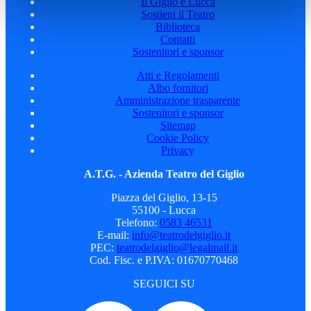
Il Giglio e Lucca
Sostieni il Teatro
Biblioteca
Contatti
Sostenitori e sponsor
Atti e Regolamenti
Albo fornitori
Amministrazione trasparente
Sostenitori e sponsor
Sitemap
Cookie Policy
Privacy
A.T.G. - Azienda Teatro del Giglio
Piazza del Giglio, 13-15
55100 - Lucca
Telefono:
0583 46531
E-mail:
info@teatrodelgiglio.it
PEC:
teatrodelgiglio@legalmail.it
Cod. Fisc. e P.IVA: 01670770468
SEGUICI SU