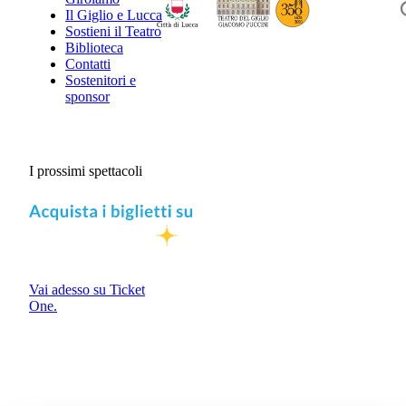
Il Giglio e Lucca
Sostieni il Teatro
Biblioteca
Contatti
Sostenitori e
sponsor
I prossimi spettacoli
Vai adesso su Ticket
One.