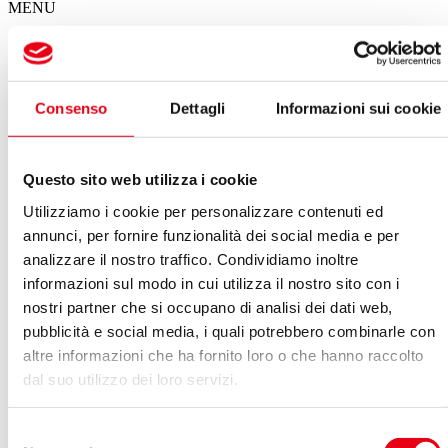
MENU
Il calendario degli spettacoli del Giglio
Consenso
Dettagli
Informazioni sui cookie
Spettacoli in questa settimana
Non ci sono eventi in programma per questa settimana
Questo sito web utilizza i cookie
VEDI ARCHIVIO SPETTACOLI
Utilizziamo i cookie per personalizzare contenuti ed
Dicembre 2023
annunci, per fornire funzionalità dei social media e per
Vedi:
analizzare il nostro traffico. Condividiamo inoltre
informazioni sul modo in cui utilizza il nostro sito con i
Calendario
Lista
nostri partner che si occupano di analisi dei dati web,
LUN
MAR
MER
GIO
VEN
SAB
DOM
pubblicità e social media, i quali potrebbero combinarle con
27
28
29
30
01
02
03
altre informazioni che ha fornito loro o che hanno raccolto
04
05
06
07
08
09
10
11
12
13
14
15
16
17
dal suo utilizzo dei loro servizi.
18
19
20
21
22
23
24
25
26
27
28
29
30
31
Selezione
Nel giorno 19.12.2023 non ci sono eventi in programma