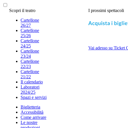
Scopri il teatro
I prossimi spettacoli
Cartellone
26/27
Cartellone
25/26
Cartellone
24/25
Vai adesso su Ticket 
Cartellone
23/24
Cartellone
22/23
Cartellone
21/22
Il calendario
Laboratori
2024/25
Spazi e servizi
Biglietteria
Accessibilità
Come arrivare
Le nostre
produzioni