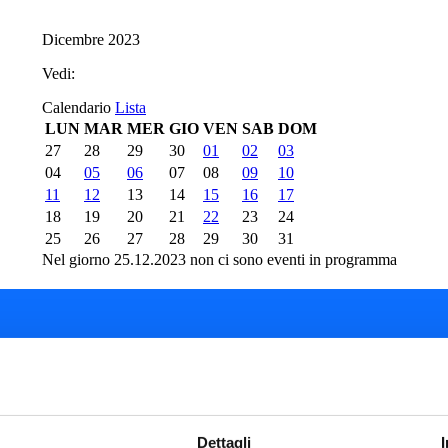
Dicembre 2023
Vedi:
Calendario
Lista
LUN
MAR
MER
GIO
VEN
SAB
DOM
27
28
29
30
01
02
03
04
05
06
07
08
09
10
11
12
13
14
15
16
17
18
19
20
21
22
23
24
25
26
27
28
29
30
31
Nel giorno 25.12.2023 non ci sono eventi in programma
del Teatro del Giglio
Cartellone 26/27
Cartellone 25/26
Dettagli