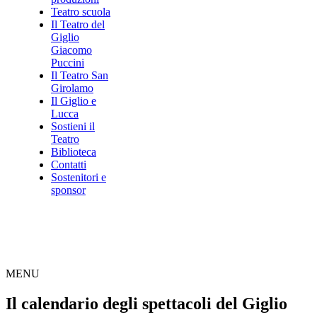
Teatro scuola
Il Teatro del
Giglio
Giacomo
Puccini
Il Teatro San
Girolamo
Il Giglio e
Lucca
Sostieni il
Teatro
Biblioteca
Contatti
Sostenitori e
sponsor
MENU
Il calendario degli spettacoli del Giglio