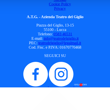
Cookie Policy
Privacy
A.T.G. - Azienda Teatro del Giglio
Piazza del Giglio, 13-15
55100 - Lucca
Telefono:
0583 46531
E-mail:
info@teatrodelgiglio.it
PEC:
teatrodelgiglio@legalmail.it
Cod. Fisc. e P.IVA: 01670770468
SEGUICI SU