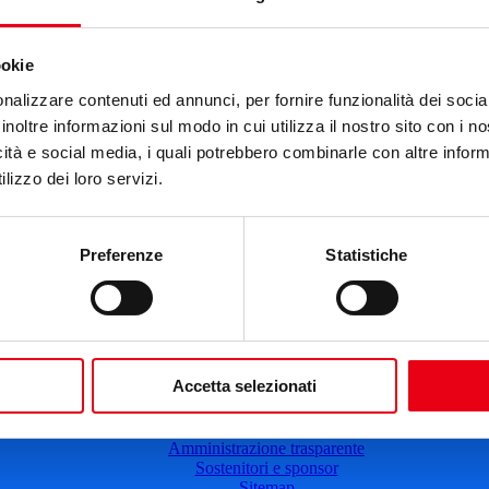
Cartellone 24/25
Cartellone 23/24
Cartellone 22/23
Cartellone 21/22
ookie
Il calendario
Laboratori 2024/25
nalizzare contenuti ed annunci, per fornire funzionalità dei socia
Spazi e servizi
inoltre informazioni sul modo in cui utilizza il nostro sito con i 
icità e social media, i quali potrebbero combinarle con altre inform
Biglietteria
Accessibilità
lizzo dei loro servizi.
Come arrivare
Le nostre produzioni
Teatro scuola
Il Teatro del Giglio Giacomo Puccini
Preferenze
Statistiche
Il Teatro San Girolamo
Il Giglio e Lucca
Sostieni il Teatro
Biblioteca
Contatti
Sostenitori e sponsor
Accetta selezionati
Atti e Regolamenti
Albo fornitori
Amministrazione trasparente
Sostenitori e sponsor
Sitemap