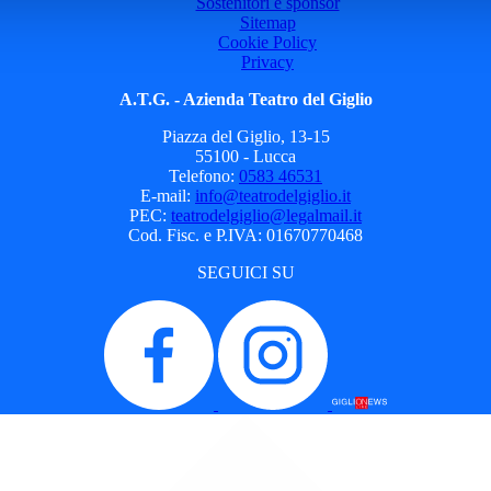
Sostenitori e sponsor
Sitemap
Cookie Policy
Privacy
A.T.G. - Azienda Teatro del Giglio
Piazza del Giglio, 13-15
55100 - Lucca
Telefono:
0583 46531
E-mail:
info@teatrodelgiglio.it
PEC:
teatrodelgiglio@legalmail.it
Cod. Fisc. e P.IVA: 01670770468
SEGUICI SU