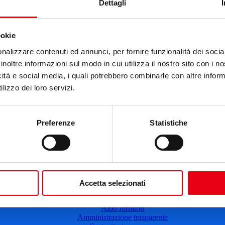
Cartellone 25/26
Dettagli
Cartellone 24/25
Cartellone 23/24
Cartellone 22/23
ookie
Cartellone 21/22
Il calendario
nalizzare contenuti ed annunci, per fornire funzionalità dei socia
Laboratori 2024/25
inoltre informazioni sul modo in cui utilizza il nostro sito con i 
Spazi e servizi
icità e social media, i quali potrebbero combinarle con altre inform
Biglietteria
lizzo dei loro servizi.
Accessibilità
Come arrivare
Le nostre produzioni
Teatro scuola
Preferenze
Statistiche
Il Teatro del Giglio Giacomo Puccini
Il Teatro San Girolamo
Il Giglio e Lucca
Sostieni il Teatro
Biblioteca
Contatti
Sostenitori e sponsor
Accetta selezionati
Atti e Regolamenti
Albo fornitori
Amministrazione trasparente