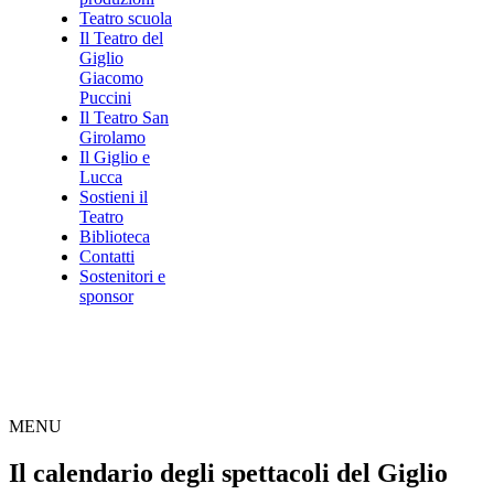
Teatro scuola
Il Teatro del
Giglio
Giacomo
Puccini
Il Teatro San
Girolamo
Il Giglio e
Lucca
Sostieni il
Teatro
Biblioteca
Contatti
Sostenitori e
sponsor
MENU
Il calendario degli spettacoli del Giglio