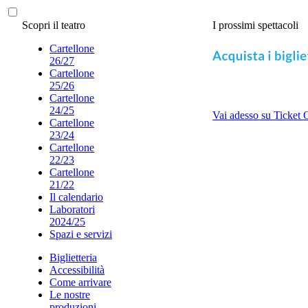
Scopri il teatro
I prossimi spettacoli
Cartellone
26/27
Cartellone
25/26
Cartellone
24/25
Vai adesso su Ticket 
Cartellone
23/24
Cartellone
22/23
Cartellone
21/22
Il calendario
Laboratori
2024/25
Spazi e servizi
Biglietteria
Accessibilità
Come arrivare
Le nostre
produzioni