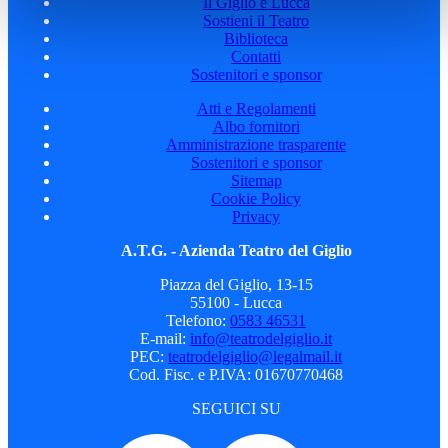
Il Giglio e Lucca
Sostieni il Teatro
Biblioteca
Contatti
Sostenitori e sponsor
Atti e Regolamenti
Albo fornitori
Amministrazione trasparente
Sostenitori e sponsor
Sitemap
Cookie Policy
Privacy
A.T.G. - Azienda Teatro del Giglio
Piazza del Giglio, 13-15
55100 - Lucca
Telefono:
0583 46531
E-mail:
info@teatrodelgiglio.it
PEC:
teatrodelgiglio@legalmail.it
Cod. Fisc. e P.IVA: 01670770468
SEGUICI SU