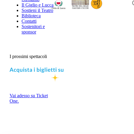
Il Giglio e Lucca
Sostieni il Teatro
Biblioteca
Contatti
Sostenitori e
sponsor
I prossimi spettacoli
Vai adesso su Ticket
One.