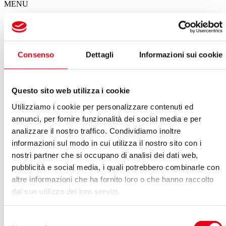
MENU
Il calendario degli spettacoli del Giglio
Consenso
Dettagli
Informazioni sui cookie
Spettacoli in questa settimana
Non ci sono eventi in programma per questa settimana
Questo sito web utilizza i cookie
VEDI ARCHIVIO SPETTACOLI
Utilizziamo i cookie per personalizzare contenuti ed
Settembre 2023
annunci, per fornire funzionalità dei social media e per
Vedi:
analizzare il nostro traffico. Condividiamo inoltre
informazioni sul modo in cui utilizza il nostro sito con i
Calendario
Lista
nostri partner che si occupano di analisi dei dati web,
LUN
MAR
MER
GIO
VEN
SAB
DOM
pubblicità e social media, i quali potrebbero combinarle con
28
29
30
31
01
02
03
altre informazioni che ha fornito loro o che hanno raccolto
04
05
06
07
08
09
10
11
12
13
14
15
16
17
dal suo utilizzo dei loro servizi.
18
19
20
21
22
23
24
25
26
27
28
29
30
01
Selezione
Nel giorno 15.09.2023 non ci sono eventi in programma